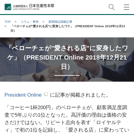
サイト
公益財団法人日本生産性本部
TOP
コラム・事例
新聞雑誌掲載記事
「ベローチェが"愛される店"に変身したワケ」（PRESIDENT Online 2018年12月21
日）
「ベローチェが"愛される店"に変身したワ
ケ」（PRESIDENT Online 2018年12月21
日）
President Online
に記事が掲載されました。
「コーヒー1杯200円」のベローチェが、顧客満足度調
査で5年ぶりの1位となった。高評価の理由は価格の安
さだけではない。リピート志向を表す「ロイヤルテ
ィ」で初の1位を記録し、「愛される店」に変わってい