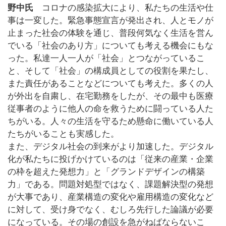
野中氏
コロナの感染拡大により、私たちの生活や仕
事は一変した。緊急事態宣言が発出され、人とモノが
止まった社会の体験を通じ、普段何気なく生活を営ん
でいる「社会のあり方」についても考える機会にもな
った。私達一人一人が「社会」とつながっているこ
と、そして「社会」の構成員としての役割を果たし、
また責任があることなどについても考えた。多くの人
が外出を自粛し、在宅勤務をしたが、その最中も医療
従事者のように他人の命を救うために闘っている人た
ちがいる。人々の生活を守るため懸命に働いている人
たちがいることも実感した。
また、デジタル社会の到来がより加速した。デジタル
化が私たちに投げかけているのは「従来の産業・企業
の枠を超えた発想力」と「グランドデザインの構築
力」である。問題対処型ではなく、課題解決型の発想
が大事であり、産業構造の変化や雇用構造の変化など
に対して、受け身でなく、むしろ先行した論議が必要
になっている。その場の創設を急がねばならないこ