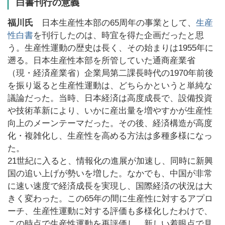
白書刊行の意義
福川氏
日本生産性本部の65周年の事業として、
生産
性白書
を刊行したのは、時宜を得た企画だったと思
う。生産性運動の歴史は長く、その始まりは1955年に
遡る。日本生産性本部を所管していた通商産業省
（現・経済産業省）企業局第二課長時代の1970年前後
を振り返ると生産性運動は、どちらかというと単純な
議論だった。当時、日本経済は高度成長で、設備投資
や技術革新により、いかに産出量を増やすかが生産性
向上のメーンテーマだった。その後、経済構造が高度
化・複雑化し、生産性を高める方法は多種多様になっ
た。
21世紀に入ると、情報化の進展が加速し、同時に新興
国の追い上げが勢いを増した。なかでも、中国が非常
に速い速度で経済成長を実現し、国際経済の状況は大
きく変わった。この65年の間に生産性に対するアプロ
ーチ、生産性運動に対する評価も多様化したわけで、
この時点で生産性運動を再評価し、新しい着眼点で見