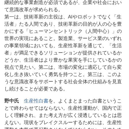
継続的な事業創造が必須であるが、企業や社会におい
て意識改革が求められる。
第一は、技術革新の主役は、AIやロボットでなく「生
活者」たる人間であり、技術革新の目的が人の心を豊
かにする「ヒューマンセントリック（人間中心）」の
世界の実現にあること。製造業、サービス業のいずれ
の事業領域においても、生産性革新を通じて、「生活
者」が満足できるソリューションが提供されているか
どうか、生活者はより豊かな果実を手にしているかの
視点で見たい。第二は、市場の変化に適応して自ら変
化し生き抜いていく勇気を持つこと。第三は、このよ
うな意識改革をサポートする社会全体の仕組みを見直
し続けることが必要である。
野中氏
生産性白書
を、よくまとまった白書というこ
とで終わらせてはならない。生産性運動が、国内で正
しく理解され、また考え方が広く浸透しているとは思
えない。現状をブレイクスルーするためには、生産性