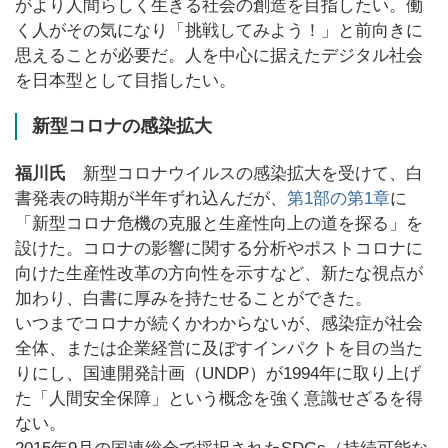
がより人間らしく生きる社会の創造を目指したい。働
く人がその気になり「挑戦してみよう！」と前向きに
思えることが必要だ。人を中心に据えたデジタル社会
を日本型として目指したい。
新型コロナの感染拡大
福川氏
新型コロナウイルスの感染拡大を受けて、白
書発表の時期が半年ずれ込んだが、
第1部の第1章
に
「新型コロナ危機の克服と生産性向上の道を探る」を
設けた。コロナの影響に関する分析やポストコロナに
向けた生産性改革の方向性を示すなど、新たな視点が
加わり、白書に厚みを持たせることができた。
いつまでコロナが続くかわからないが、感染症が社会
全体、または企業経営に及ぼすインパクトを目の当た
りにし、国連開発計画（UNDP）が1994年に取り上げ
た「人間安全保障」という概念を強く意識せざるを得
ない。