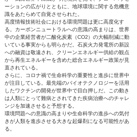
ーションの広がりとともに、地球環境に関する危機意
識をあたらめて自覚させられた。
高度情報技術社会における環境問題は更に高度化す
る。カーボンニュートラルへの意識の高まりは、世界
中の企業経営者が二酸化炭素（CO2）の大幅削減に動
いている事実からも明らかだ。石炭火力発電所の新設
への融資は敬遠され、クリーンエネルギー供給の観点
から再生エネルギーを含めた総合エネルギー政策が見
直されている。
さらに、コロナ禍で生命科学の重要性と進歩に世界中
が注目している。最先端のバイオテクノロジーを活用
したワクチンの開発が世界中で目白押しだ。この動き
は人類にとって難病とされてきた疾病治療へのチャレ
ンジを加速させると予想する。
環境問題への意識の高まりや生命科学の進歩への気付
きが人類を進歩させる大きな起爆剤になる可能性があ
る。