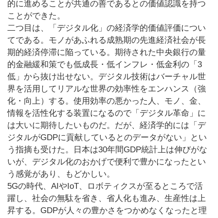
的に進めることが共通の善であるとの価値認識を持つ
ことができた。
二つ目は、「デジタル化」の経済学的価値評価につい
てである。モノがあふれる成熟期の先進経済社会が長
期的経済停滞に陥っている。期待された中央銀行の量
的金融緩和策でも低成長・低インフレ・低金利の「3
低」から抜け出せない。デジタル技術はバーチャル世
界を活用してリアルな世界の効率性をエンハンス（強
化・向上）する。使用効率の悪かった人、モノ、金、
情報を活性化する装置になるので「デジタル革命」に
は大いに期待したいものだ。だが、経済学的には「デ
ジタルがGDPに貢献しているとのデータがない」とい
う指摘も受けた。日本は30年間GDP統計上は伸びがな
いが、デジタル化のおかげで便利で豊かになったとい
う感覚があり、もどかしい。
5Gの時代、AIやIoT、ロボティクスが至るところで活
躍し、社会の無駄を省き、省人化も進み、生産性は上
昇する。GDPが人々の豊かさをつかめなくなったと理