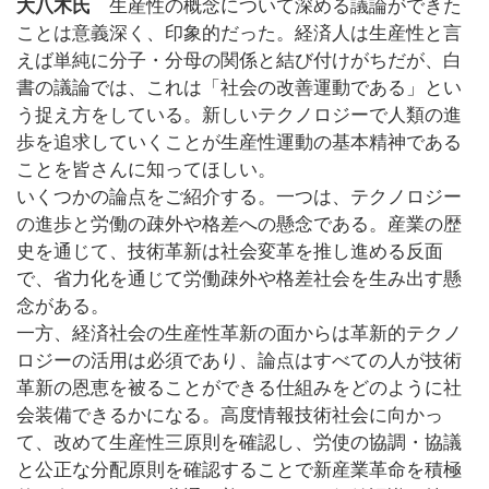
大八木氏
生産性の概念について深める議論ができた
ことは意義深く、印象的だった。経済人は生産性と言
えば単純に分子・分母の関係と結び付けがちだが、白
書の議論では、これは「社会の改善運動である」とい
う捉え方をしている。新しいテクノロジーで人類の進
歩を追求していくことが生産性運動の基本精神である
ことを皆さんに知ってほしい。
いくつかの論点をご紹介する。一つは、テクノロジー
の進歩と労働の疎外や格差への懸念である。産業の歴
史を通じて、技術革新は社会変革を推し進める反面
で、省力化を通じて労働疎外や格差社会を生み出す懸
念がある。
一方、経済社会の生産性革新の面からは革新的テクノ
ロジーの活用は必須であり、論点はすべての人が技術
革新の恩恵を被ることができる仕組みをどのように社
会装備できるかになる。高度情報技術社会に向かっ
て、改めて生産性三原則を確認し、労使の協調・協議
と公正な分配原則を確認することで新産業革命を積極