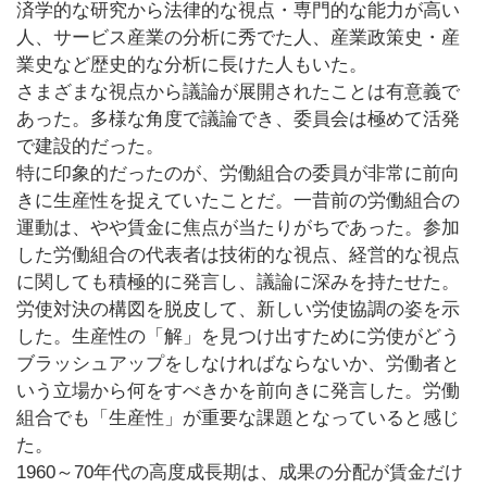
済学的な研究から法律的な視点・専門的な能力が高い
人、サービス産業の分析に秀でた人、産業政策史・産
業史など歴史的な分析に長けた人もいた。
さまざまな視点から議論が展開されたことは有意義で
あった。多様な角度で議論でき、委員会は極めて活発
で建設的だった。
特に印象的だったのが、労働組合の委員が非常に前向
きに生産性を捉えていたことだ。一昔前の労働組合の
運動は、やや賃金に焦点が当たりがちであった。参加
した労働組合の代表者は技術的な視点、経営的な視点
に関しても積極的に発言し、議論に深みを持たせた。
労使対決の構図を脱皮して、新しい労使協調の姿を示
した。生産性の「解」を見つけ出すために労使がどう
ブラッシュアップをしなければならないか、労働者と
いう立場から何をすべきかを前向きに発言した。労働
組合でも「生産性」が重要な課題となっていると感じ
た。
1960～70年代の高度成長期は、成果の分配が賃金だけ