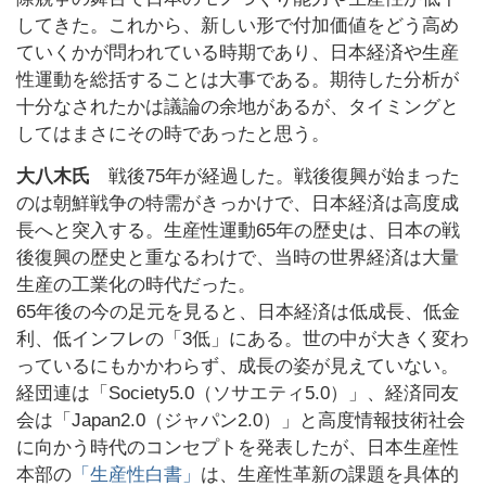
してきた。これから、新しい形で付加価値をどう高め
ていくかが問われている時期であり、日本経済や生産
性運動を総括することは大事である。期待した分析が
十分なされたかは議論の余地があるが、タイミングと
してはまさにその時であったと思う。
大八木氏
戦後75年が経過した。戦後復興が始まった
のは朝鮮戦争の特需がきっかけで、日本経済は高度成
長へと突入する。生産性運動65年の歴史は、日本の戦
後復興の歴史と重なるわけで、当時の世界経済は大量
生産の工業化の時代だった。
65年後の今の足元を見ると、日本経済は低成長、低金
利、低インフレの「3低」にある。世の中が大きく変わ
っているにもかかわらず、成長の姿が見えていない。
経団連は「Society5.0（ソサエティ5.0）」、経済同友
会は「Japan2.0（ジャパン2.0）」と高度情報技術社会
に向かう時代のコンセプトを発表したが、日本生産性
本部の
「生産性白書」
は、生産性革新の課題を具体的