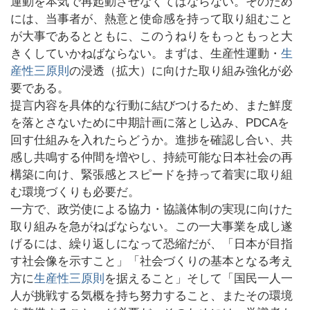
運動を本気で再起動させなくてはならない。そのため
には、当事者が、熱意と使命感を持って取り組むこと
が大事であるとともに、このうねりをもっともっと大
きくしていかねばならない。まずは、生産性運動・
生
産性三原則
の浸透（拡大）に向けた取り組み強化が必
要である。
提言内容を具体的な行動に結びつけるため、また鮮度
を落とさないために中期計画に落とし込み、PDCAを
回す仕組みを入れたらどうか。進捗を確認し合い、共
感し共鳴する仲間を増やし、持続可能な日本社会の再
構築に向け、緊張感とスピードを持って着実に取り組
む環境づくりも必要だ。
一方で、政労使による協力・協議体制の実現に向けた
取り組みを急がねばならない。この一大事業を成し遂
げるには、繰り返しになって恐縮だが、「日本が目指
す社会像を示すこと」「社会づくりの基本となる考え
方に
生産性三原則
を据えること」そして「国民一人一
人が挑戦する気概を持ち努力すること、またその環境