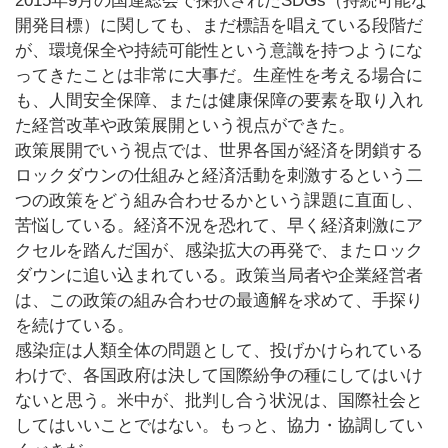
2015年9月の国連総会で採択されたSDGs（持続可能な
開発目標）に関しても、まだ標語を唱えている段階だ
が、環境保全や持続可能性という意識を持つようにな
ってきたことは非常に大事だ。生産性を考える場合に
も、人間安全保障、または健康保障の要素を取り入れ
た経営改革や政策展開という視点ができた。
政策展開でいう視点では、世界各国が経済を閉鎖する
ロックダウンの仕組みと経済活動を刺激するという二
つの政策をどう組み合わせるかという課題に直面し、
苦悩している。経済不況を恐れて、早く経済刺激にア
クセルを踏んだ国が、感染拡大の再発で、またロック
ダウンに追い込まれている。政策当局者や企業経営者
は、この政策の組み合わせの最適解を求めて、手探り
を続けている。
感染症は人類全体の問題として、投げかけられている
わけで、各国政府は決して国際紛争の種にしてはいけ
ないと思う。米中が、批判し合う状況は、国際社会と
してはいいことではない。もっと、協力・協調してい