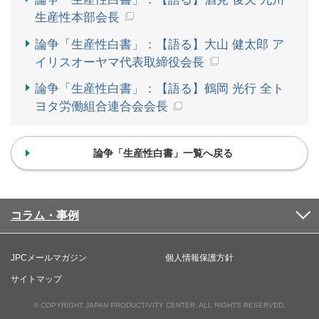
生産性本部会長
論争「生産性白書」：【語る】大山 健太郎 ア
イリスオーヤマ代表取締役会長
論争「生産性白書」：【語る】鶴岡 光行 全ト
ヨタ労働組合連合会会長
論争「生産性白書」一覧へ戻る
コラム・事例
JPCメールマガジン
個人情報保護方針
サイトマップ
© COPYRIGHT JAPAN PRODUCTIVITY CENTER. ALL RIGHTS RESERVED.