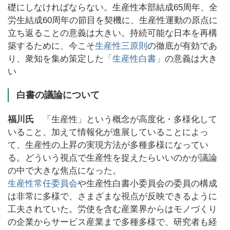
礎にしなければならない。生産性本部結成65周年、全
労生結成60周年の節目を契機に、生産性運動の原点に
立ち返ることの意義は大きい。持続可能な日本を再構
築するために、今こそ
生産性三原則
の徹底が有効であ
り、衆知を集め策定した
「生産性白書」
の意義は大き
い
白書の議論について
福川氏
「生産性」という概念が高度化・多様化して
いること、加えて情報化が進展していることによっ
て、生産性の上昇の実現方法が多種多様になってい
る。どういう視点で生産性を捉えたらいいのかが議論
の中で大きな焦点になった。
生産性常任委員会
や生産性白書小委員会の委員の構成
は非常に多様で、さまざまな視点が反映できるように
工夫されていた。労使を含む産業界からはモノづくり
の企業からサービス産業まで多種多様で、研究者も経