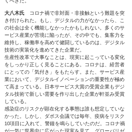
くべきだ。
大八木氏
コロナ禍で非対面・非接触という難題を突
き付けられた。もし、デジタルの力がなかったら、こ
の社会は全く機能しなかったかもしれない。多くのサ
ービス産業が苦境に陥ったが、その中でも、集客力を
維持し、稼働率を高めて健闘しているのは、デジタル
技術の実装化を進めてきた企業だ。
生産性改革で大事なことは、現実に起こっている変化
をしっかり正しく見ることにある。コロナは、経営者
にとっての「気付き」をもたらす。また、サービス産
業において、デジタルイノベーションの重要性が極め
て高まっている。日本サービス大賞の受賞企業もデジ
タル技術で新しい需要を作り出した企業が軒並み受賞
している。
感染症のリスクが顕在化する事態は誰も想定していな
かった。しかし、ダボス会議では毎年、疫病をリスク
10項目に入れて、警鐘を鳴らしていたのだ。コロナ禍
が一気に世界中に広がった現実を見て、グローバリゼ