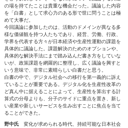
の場を持てたことは貴重な機会だった。議論した内容
を「白書」として求心力のある形で世に問うことは極
めて大事だ。
今回議論に参加したのは、活動のドメインが異なる多
様な価値観を持つ人たちであり、経営、労働、行政、
学界を代表する方々が日本経済や生産性運動の課題を
具体的に議論した。課題解決のためのオプションや、
具体的な解決手法にまで踏み込んだ書き方をしていな
いが、政策課題を網羅的に整理し、広く議論を興すと
いう意味で、非常に素晴らしい白書だと思う。
白書の中で、デジタル社会への移行を第一義的に訴え
ていることが重要である。デジタル化を生産性改革の
ど真ん中に据えることによって、生産性を算出する計
算式の分母よりも、分子のサイドに重点を置き、新し
い産業や新しいサービスを生み出すことに焦点を当て
ることができた。
野中氏
変化が求められる時代、持続可能な日本社会