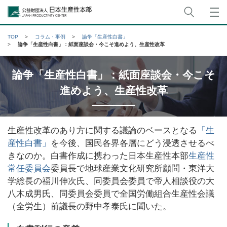
サイト
公益財団法人日本生産性本部
TOP
コラム・事例
論争「生産性白書」
論争「生産性白書」：紙面座談会・今こそ進めよう、生産性改革
論争「生産性白書」：紙面座談会・今こそ
進めよう、生産性改革
生産性改革のあり方に関する議論のベースとなる
「生
産性白書」
を今後、国民各界各層にどう浸透させるべ
きなのか。白書作成に携わった日本生産性本部
生産性
常任委員会
委員長で地球産業文化研究所顧問・東洋大
学総長の福川伸次氏、同委員会委員で帝人相談役の大
八木成男氏、同委員会委員で全国労働組合生産性会議
（全労生）前議長の野中孝泰氏に聞いた。