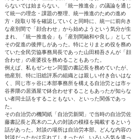
らないでは始まらない。「統一推進会」の議論を通じ
て統一の理念・課題の整理、統一推進のための進め
方・段取り等を確認していくと同時に、統一に前向き
な産別間で「顔合わせ」から始めようという気分が生
まれ、「統一推進会」も「産別間融和や良し」として
その促進の後押しがあった。特にとりまとめ役を務め
ていた全民労協事務局長であった山田精吾さんが「顔
合わせ」の産婆役を務めることもあった。
例えば、私もゼンセン同盟の書記長を務めていたが、
他産別、特に旧総評系の組織とは親しい付き合いはな
く、同じ市ヶ谷に本部事務所を構える自治労とは市ヶ
谷界隈の居酒屋で鉢合わせすることもあったが知らな
い者同士話をすることもない、といった関係であっ
た。
その自治労の機関紙「自治労新聞」で当時の自治労佐
藤書記長と髙木の二人の対談の模様を掲載するという
話があった。対談の場所は自治労本部。どんな内容の
対談だったかは忘れてしまったが、いろいろ気を遣っ