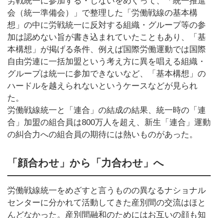
労戦統一に参加する・しないをめぐって、「統一推進
会（統一準備会）」で整理した「労働戦線の基本構
想」の中に労戦統一に反対する組織・グループ等の参
加は認めない旨が書き込まれていたこともあり、「基
本構想」が掲げる条件、例えば国際労働運動では国際
自由労連に一括加盟という考え方に異を唱える組織・
グループは統一に参加できないなど、「基本構想」の
ハードルを越えられないというケースなどが見られ
た。
労働戦線統一と「連合」の結成の結果、統一時の「連
合」加盟の組合員は800万人を超え、新生「連合」運動
の糾合力への組合員の期待には熱いものがあった。
「顔合わせ」から「力合わせ」へ
労働戦線統一をめざすと言うものの異なるナショナル
センターに分かれて活動してきた産別間の交流はほと
んどなかった。産別間融和のためにはお互いの顔も知