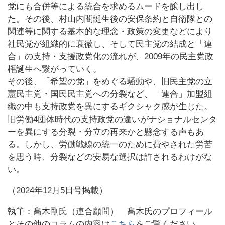
党にも合併等による統合を求めるムードを醸し出し
た。その後、村山内閣誕生後の安保条約と自衛隊との
関連等に関する基本的な理念・政策の変更などにより
社民党が組織的に衰微し、そして民主党の結成と「連
合」の支持・支援政党化の流れが、2009年の民主党政
権誕生へ繋がっていく。
その後、「希望の党」をめぐる騒動や、旧民主党の立
憲民主党・国民民主党への分裂など、「連合」加盟組
織の中も支持政党を異にするギクシャク感が生じた。
旧労働4団体時代の支持政党の違いがナショナルセンタ
ーを異にする分裂・分立の再来かと懸念する声もあ
る。しかし、労働戦線の統一のために費やされた労苦
を思う時、分裂などの安易な選択は許されるわけがな
い。
（2024年12月5日号掲載）
執筆：髙木剛氏（連合顧問） 髙木氏のプロフィール
とその他のコラムの内容は
こちら
をご覧ください。