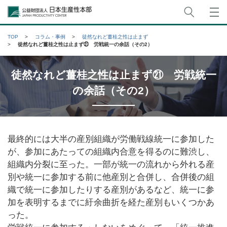
サイト
公益財団法人日本生産性本部
TOP
コラム・事例
徒然なれど薑桂之性は止まず
徒然なれど薑桂之性は止まず㉑ 労戦統一の余話（その2）
徒然なれど薑桂之性は止まず㉑ 労戦統一
の余話（その2）
最終的には大半の産別組織が労働戦線統一に参加した
が、参加にあたっての組織内合意を得るのに難渋し、
組織内分裂に至った。一部が統一の流れから外れる産
別や統一に参加する前に他産別と合併し、合併後の組
織で統一に参加したりする産別があるなど、統一に参
加を表明するまでに紆余曲折を経た産別もいくつかあ
った。