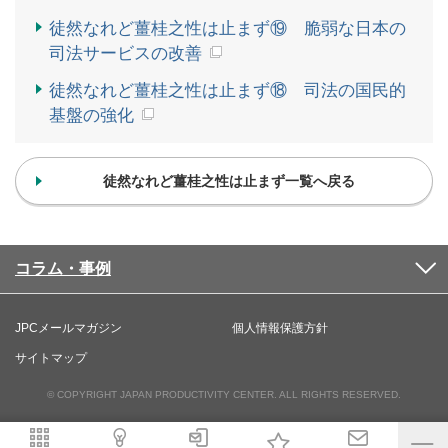
徒然なれど薑桂之性は止まず⑲ 脆弱な日本の
司法サービスの改善
徒然なれど薑桂之性は止まず⑱ 司法の国民的
基盤の強化
徒然なれど薑桂之性は止まず一覧へ戻る
コラム・事例
JPCメールマガジン
個人情報保護方針
サイトマップ
© COPYRIGHT JAPAN PRODUCTIVITY CENTER. ALL RIGHTS RESERVED.