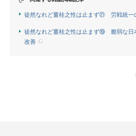
徒然なれど薑桂之性は止まず㉑ 労戦統一
徒然なれど薑桂之性は止まず⑲ 脆弱な日
改善