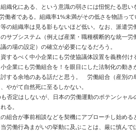
は組織化にある、という意識の弱さには忸怩たる思い
業労働者である。組織率1%未満がその低さを物語っ
者等の組織率は見る影もないほど低い。なお、派遣労
そのサブシステム（例えば産業・職種横断的な統一労
協議の場の設定）の確立が必要になるだろう。
に資するべく中小企業にも労使協議体設置を義務付け
中小企業にも労働組合を！を眼目にした法制化の動き
検討する余地のある話だと思う。 労働組合（産別の
り、やがて自然死に至るしかない。
るのも否定はしないが、日本の労働運動のポテンシャ
される。
社の組合が事前相談などを契機にアプローチし始める
不当労働行為まがいの挙動に及ぶことは、厳に慎んで