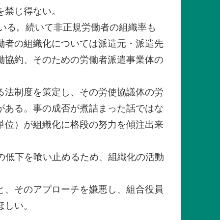
を禁じ得ない。
ている。続いて非正規労働者の組織率も
働者の組織化については派遣元・派遣先
働協約、そのための労働者派遣事業体の
る法制度を策定し、その労使協議体の労
がある。事の成否が煮詰まった話ではな
単位）が組織化に格段の努力を傾注出来
ルの低下を喰い止めるため、組織化の活動
と、そのアプローチを嫌悪し、組合役員
ほしい。