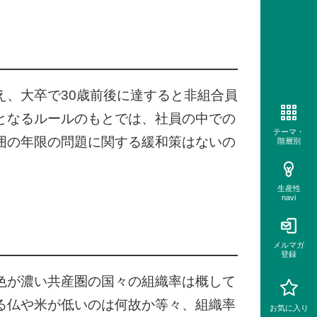
、大卒で30歳前後に達すると非組合員
となるルールのもとでは、社員の中での
テーマ・
囲の年限の問題に関する緩和策はないの
階層別
生産性
navi
メルマガ
登録
色が濃い共産圏の国々の組織率は概して
る仏や米が低いのは何故か等々、組織率
お気に入り