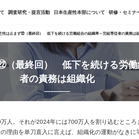
て
調査研究・提言活動
日本生産性本部について
研修・セミナ
之性は止まず㉒（最終回） 低下を続ける労働組合の組織率～労組専従者の責務は
ージ
年頭会長所感
SDGsへの取り組み
ティング
コンサルタント紹介
㉒（最終回） 低下を続ける労働
アーカイブ研修・セミナー
究・提言活動
顧客満足度調査（JCSI）
・監事一覧
生産性シンポジウム
日本生産性本部とは
タント養成事業
経営コンサルタント候補につい
オーダーメイド研修（企業内研
者の責務は組織化
る研究
レジャー白書
は
務・財務に関する資料
国際連携・国際交流活動
アクセス
セミナー
参加者の声
タルヘルスに関する調査
雇用・賃金に関する調査研究・提
起動
活動組織
全国の生産性機関
セミナー
主な研修会場地図
0万人。それが2024年には700万人を割り込むとこ
大の理由を単刀直入に言えば、組織化の運動がなきに