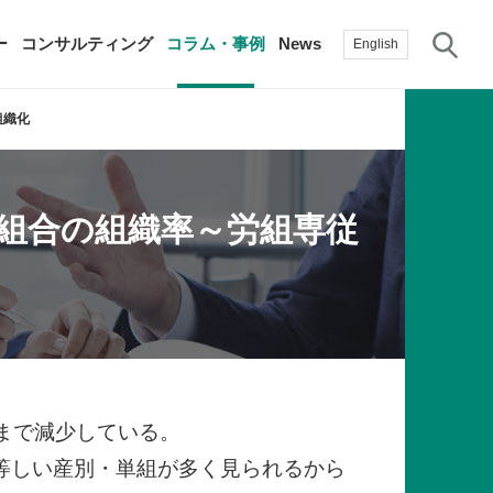
サ
ー
コンサルティング
コラム・事例
News
English
組織化
過去の活動実績
賛助会員
組合の組織率～労組専従
自治体に関する調査研究・提言
生産性新聞
採用情報
て
修）
その他の調査研究・提言
綱領・宣言集
書籍
言
生産性白書
手帳
ろまで減少している。
等しい産別・単組が多く見られるから