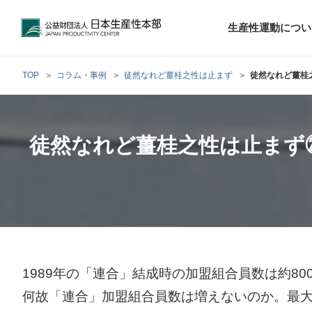
公益財団法人日本生産性本部
生産性運動につい
TOP
コラム・事例
徒然なれど薑桂之性は止まず
徒然なれど薑桂
トップメッセ
財団概要
経営コンサル
徒然なれど薑桂之性は止まず
階層別研修
最新の調査研
日本生産性本部
生産性運動
生産性とは
評議員・理事
調査研究・提言活動
コンサルティング
研修・セミナー
経営コンサル
について
について
テーマ別研修
生産性に関す
生産性運動と
定款および業
お客さまの声
今月の研修・
働く人のメン
生産性運動再
行動規範
研究・提言
来月の研修・
1989年の「連合」結成時の加盟組合員数は約80
何故「連合」加盟組合員数は増えないのか。最