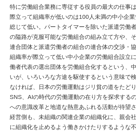
特に労働組合業務に専従する役員の最大の仕事
際立って組織率が低いのは100人未満の中小企
総じて低い。パートタイマーを除いた派遣労働
の隘路が克服可能な労働組合の組み立て方や、
連合団体と派遣労働者の組合の連合体の交渉・
組織率が際立って低い中小企業の労働組合設立
働者代表の選出団体を労働組合化するという、
いが、いろいろな方途を駆使するという意味で
なければ、日本の労働運動はジリ貧の道をたど
SNS、AIの時代の労働運動の在り方を探求す
への意識改革と地道な熱意あふれる活動が待望
経営側も、未組織の関連企業の組織化に、親会
に組織化を止めるよう働きかけたりするような