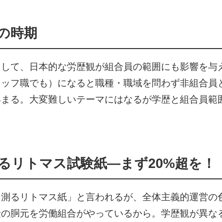
の時期
して、日本的な労歴観が組合員の範囲にも影響を与え
タッフ職でも）になると職種・職域を問わず非組合員
早まる。大変難しいテーマにはなるが学歴と組合員範
るリトマス試験紙―まず20%超を！
を測るリトマス紙」と言われるが、全体主義的運営の
険の胴元を労働組合がやっているから。学歴観が異な