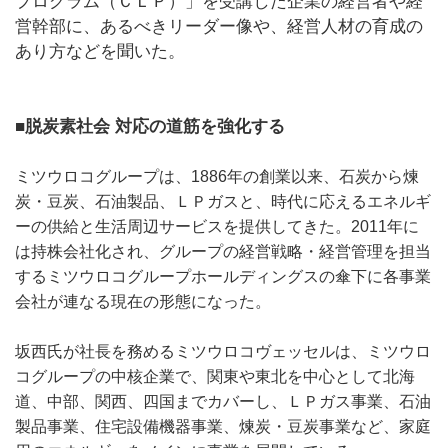
プログラム（ＣＬＰ）」を受講した企業の経営者や経
営幹部に、あるべきリーダー像や、経営人材の育成の
あり方などを聞いた。
■脱炭素社会 対応の道筋を強化する
ミツウロコグループは、1886年の創業以来、石炭から煉
炭・豆炭、石油製品、ＬＰガスと、時代に応えるエネルギ
ーの供給と生活周辺サービスを提供してきた。2011年に
は持株会社化され、グループの経営戦略・経営管理を担当
するミツウロコグループホールディングスの傘下に各事業
会社が連なる現在の形態になった。
坂西氏が社長を務めるミツウロコヴェッセルは、ミツウロ
コグループの中核企業で、関東や東北を中心として北海
道、中部、関西、四国までカバーし、ＬＰガス事業、石油
製品事業、住宅設備機器事業、煉炭・豆炭事業など、家庭