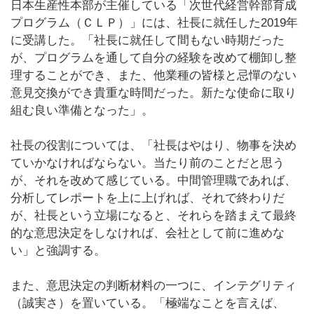
日本生産性本部が主催している「次世代経営幹部育成
プログラム（ＣＬＰ）」には、社長に就任した2019年
に受講した。「社長に就任して間もない時期だった
が、プログラムを通して自分の経験を改めて棚卸し整
理することができ、また、他業種の皆様と忌憚のない
意見交換ができ貴重な時間だった。新たな使命に取り
組む良い準備となった」。
社長の役割については、「社長はやはり、物事を決め
ていかなければならない。当たり前のことだと思う
が、それを改めて感じている。中間管理職であれば、
分析してレポートを上に上げれば、それで終わりだ
が、社長という立場になると、それらを踏まえて最終
的な意思決定をしなければ、会社として前に進めな
い」と強調する。
また、意思決定の判断材料の一つに、インテグリティ
（誠実さ）を置いている。「極端なことを言えば、