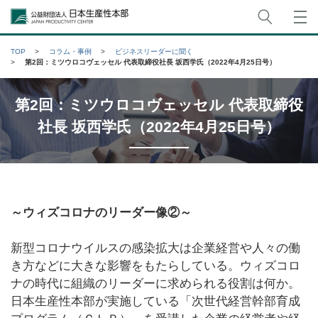
サイト
公益財団法人日本生産性本部
TOP
コラム・事例
ビジネスリーダーに聞く
第2回：ミツウロコヴェッセル 代表取締役社長 坂西学氏（2022年4月25日号）
第2回：ミツウロコヴェッセル 代表取締役
社長 坂西学氏（2022年4月25日号）
～ウィズコロナのリーダー像②～
新型コロナウイルスの感染拡大は企業経営や人々の働
き方などに大きな影響をもたらしている。ウィズコロ
ナの時代に組織のリーダーに求められる役割は何か。
日本生産性本部が実施している「次世代経営幹部育成