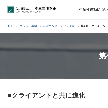
公益財団法人日本生産性本部
生産性運動につい
TOP
コラム・事例
経営コンサルティング論
第4回 クライアン
トップメッセ
財団概要
経営コンサル
階層別研修
最新の調査研
日本生産性本部
生産性運動
生産性とは
評議員・理事
調査研究・提言活動
コンサルティング
第
研修・セミナー
経営コンサル
について
について
テーマ別研修
生産性に関す
生産性運動と
定款および業
お客さまの声
今月の研修・
働く人のメン
生産性運動再
行動規範
研究・提言
来月の研修・
■クライアントと共に進化