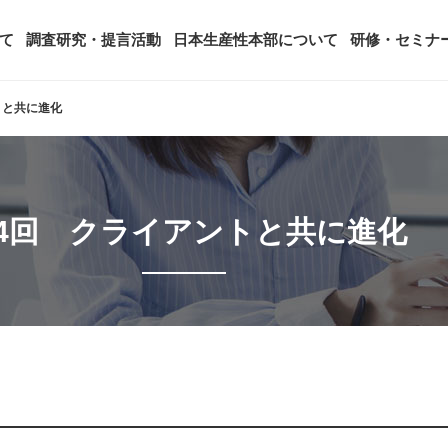
て
調査研究・提言活動
日本生産性本部について
研修・セミナ
トと共に進化
ージ
年頭会長所感
SDGsへの取り組み
ティング
コンサルタント紹介
アーカイブ研修・セミナー
究・提言活動
顧客満足度調査（JCSI）
・監事一覧
生産性シンポジウム
日本生産性本部とは
4回 クライアントと共に進化
タント養成事業
経営コンサルタント候補につい
オーダーメイド研修（企業内研
る研究
レジャー白書
は
務・財務に関する資料
国際連携・国際交流活動
アクセス
セミナー
参加者の声
タルヘルスに関する調査
雇用・賃金に関する調査研究・提
起動
活動組織
全国の生産性機関
セミナー
主な研修会場地図