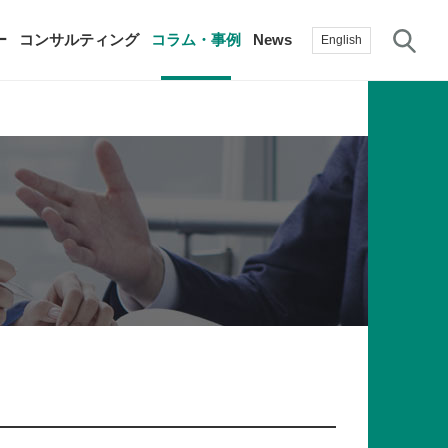
サ
ー
コンサルティング
コラム・事例
News
English
過去の活動実績
賛助会員
自治体に関する調査研究・提言
生産性新聞
採用情報
て
修）
その他の調査研究・提言
綱領・宣言集
書籍
言
生産性白書
手帳