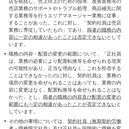
店を統括し、売上向上のための指導、改善業務等の
売店業務のサポートやトラブル処理、商品補充に関
する業務等を行うエリアマネージャー業務に従事」
することがあった。これに対し、「契約社員は売店
業務に専従していたもの」であり、
両者の職務の内
容に一定の相違があったことは否定できない
として
います。
職務の内容・配置の変更の範囲について、「正社員
は、業務の必要により配置転換等を命ぜられる現実
の可能性があり、正当な理由なく、これを拒否する
ことはできなかったのに対し、契約社員は、業務の
場所の変更を命ぜられることはあっても、業務の内
容に変更はなく、配置転換等を命ぜられることはな
かった」とし、
両者の職務の内容及び配置の変更の
範囲にも一定の相違があったことが否定できない
と
しています。
その他の事情については、
契約社員（無期契約労働
者・職種限定社員）及び正社員へ段階的に職種を変