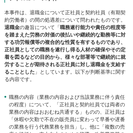
本事件は、退職金について正社員と契約社員（有期契
約労働者）の間の処遇差について問われたものです。
退職金
の趣旨について「
職務遂行能力や責任の程度等
を踏まえた労務の対価の後払いや継続的な勤務等に対
する功労報償等の複合的な性質を有するものであり、
正社員としての職務を遂行し得る人材の確保やその定
着を図るなどの目的から、様々な部署等で継続的に就
労することが期待される正社員に対し退職金を支給す
ることとした
」としています。以下が判断基準に関す
る内容です。
職務の内容（業務の内容および当該業務に伴う責任
の程度）について、「正社員と契約社員では両者の
業務の内容はおおむね共通する」ものの、正社員は
「休暇や欠勤で不在の販売員に変わって早番や遅番
の業務を行う代務業務を担当」し、他に「複数の売