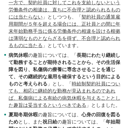
一方で、契約社員に対してこれを支給しないという
労働条件の相違は、直ちに不合理と認められるもの
には当たらない
」としつつも、「
契約社員の通算雇
用期間が５年を超える場合には、正社員との間に年
末年始勤務手当に係る労働条件の相違を設ける根拠
は薄弱なものとならざるを得ず、不合理と認められ
るものに当たる
」としています。
病気休暇
の趣旨については、「
長期にわたり継続し
て勤務することが期待されることから、その生活保
障を図り、私傷病の療養に専念させることを通じ
て、その継続的な雇用を確保するという目的による
ものと考えられる
」とし、「
時給制契約社員につい
ても、相応に継続的な勤務が見込まれるのであれ
ば、私傷病による有給の病気休暇を与えることとし
た趣旨は妥当するというべきである
」としました。
夏期冬期休暇
の趣旨については、
心身の回復を図る
ため
とし、また
祝日給
の趣旨については、「
年始期