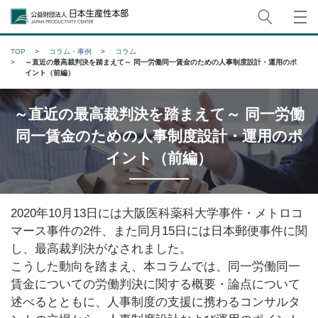
サイト
公益財団法人日本生産性本部
TOP
コラム・事例
コラム
～直近の最高裁判決を踏まえて～ 同一労働同一賃金のための人事制度設計・運用のポ
イント（前編）
～直近の最高裁判決を踏まえて～ 同一労働
同一賃金のための人事制度設計・運用のポ
イント（前編）
2020年10月13日には大阪医科薬科大学事件・メトロコ
マース事件の2件、また同月15日には日本郵便事件に関
し、最高裁判決がなされました。
こうした動向を踏まえ、本コラムでは、同一労働同一
賃金についての労働判決に関する概要・論点について
述べるとともに、人事制度の支援に携わるコンサルタ