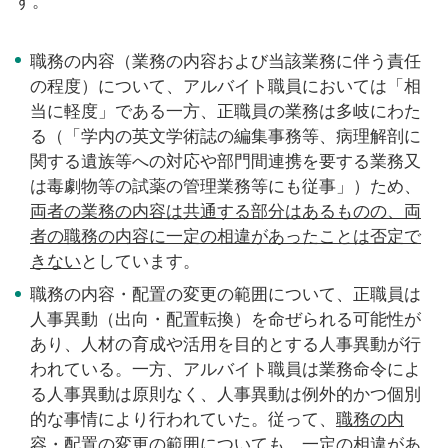
す。
職務の内容（業務の内容および当該業務に伴う責任
の程度）について、アルバイト職員においては「相
当に軽度」である一方、正職員の業務は多岐にわた
る（「学内の英文学術誌の編集事務等、病理解剖に
関する遺族等への対応や部門間連携を要する業務又
は毒劇物等の試薬の管理業務等にも従事」）ため、
両者の業務の内容は共通する部分はあるものの、両
者の職務の内容に一定の相違があったことは否定で
きない
としています。
職務の内容・配置の変更の範囲について、正職員は
人事異動（出向・配置転換）を命ぜられる可能性が
あり、人材の育成や活用を目的とする人事異動が行
われている。一方、アルバイト職員は業務命令によ
る人事異動は原則なく、人事異動は例外的かつ個別
的な事情により行われていた。従って、
職務の内
容・配置の変更の範囲についても、一定の相違があ