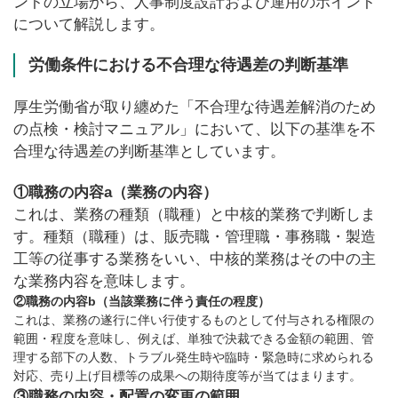
ントの立場から、人事制度設計および運用のポイント
について解説します。
労働条件における不合理な待遇差の判断基準
厚生労働省が取り纏めた「不合理な待遇差解消のため
の点検・検討マニュアル」において、以下の基準を不
合理な待遇差の判断基準としています。
①職務の内容a（業務の内容）
これは、業務の種類（職種）と中核的業務で判断しま
す。種類（職種）は、販売職・管理職・事務職・製造
工等の従事する業務をいい、中核的業務はその中の主
な業務内容を意味します。
②職務の内容b（当該業務に伴う責任の程度）
これは、業務の遂行に伴い行使するものとして付与される権限の
範囲・程度を意味し、例えば、単独で決裁できる金額の範囲、管
理する部下の人数、トラブル発生時や臨時・緊急時に求められる
対応、売り上げ目標等の成果への期待度等が当てはまります。
③職務の内容・配置の変更の範囲