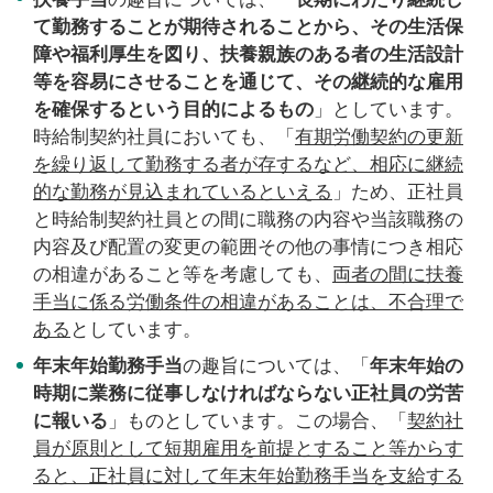
て勤務することが期待されることから、その生活保
障や福利厚生を図り、扶養親族のある者の生活設計
等を容易にさせることを通じて、その継続的な雇用
を確保するという目的によるもの
」としています。
時給制契約社員においても、「
有期労働契約の更新
を繰り返して勤務する者が存するなど、相応に継続
的な勤務が見込まれているといえる
」ため、正社員
と時給制契約社員との間に職務の内容や当該職務の
内容及び配置の変更の範囲その他の事情につき相応
の相違があること等を考慮しても、
両者の間に扶養
手当に係る労働条件の相違があることは、不合理で
ある
としています。
年末年始勤務手当
の趣旨については、「
年末年始の
時期に業務に従事しなければならない正社員の労苦
に報いる
」ものとしています。この場合、「
契約社
員が原則として短期雇用を前提とすること等からす
ると、正社員に対して年末年始勤務手当を支給する