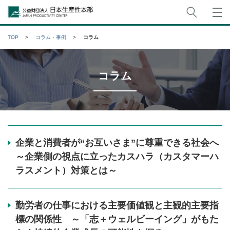
サイト
公益財団法人日本生産性本部
TOP
コラム・事例
コラム
コラム
企業と消費者が“お互いさま”に尊重できる社会へ
～企業側の視点に立ったカスハラ（カスタマーハ
ラスメント）対策とは～
勤労者の仕事における主要価値観と主観的主要指
標の関係性 ～「志＋ウェルビーイング」がもた