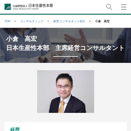
サイト
公益財団法人日本生産性本部
TOP
コンサルティング
経営コンサルタント紹介
小倉 高宏
小倉 高宏
日本生産性本部 主席経営コンサルタント
経歴