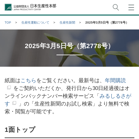
サイト
公益財団法人日本生産性本部
TOP
生産性運動について
生産性新聞
2025年3月5日号（第2778号）
2025年3月5日号（第2778号）
紙面は
こちら
をご覧ください。最新号は、
年間購読
をご契約いただくか、発行日から30日経過後はオ
ンラインバックナンバー検索サービス「
みるしるさが
す
」の「生産性新聞のお試し検索」より無料で検
索・閲覧が可能です。
1面
トップ