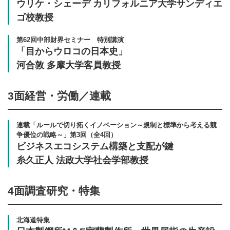
ウリケ・シェーデ カリフォルニア大学サンディエ
ゴ校教授
第62回中部財界セミナー 特別講演
「目からウロコの日本史」
河合敦 多摩大学客員教授
3面
経営・労働／連載
連載「ルールで切り拓くイノベーション～規制と標準から考える競
争優位の戦略～」第3回（全4回）
ビジネスエコシステム構築と支配が鍵
糸久正人 法政大学社会学部教授
4面
調査研究・特集
北海道特集