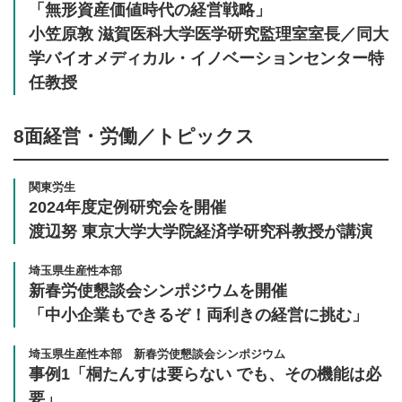
「無形資産価値時代の経営戦略」
小笠原敦 滋賀医科大学医学研究監理室室長／同大
学バイオメディカル・イノベーションセンター特
任教授
8面
経営・労働／トピックス
関東労生
2024年度定例研究会を開催
渡辺努 東京大学大学院経済学研究科教授が講演
埼玉県生産性本部
新春労使懇談会シンポジウムを開催
「中小企業もできるぞ！両利きの経営に挑む」
埼玉県生産性本部 新春労使懇談会シンポジウム
事例1「桐たんすは要らない でも、その機能は必
要」