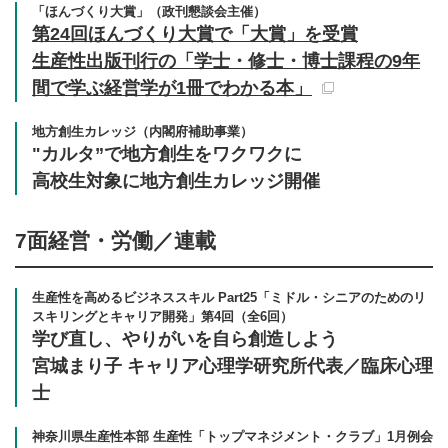
「ほんづくり大賞」（政刊懇談会主催）
第24回ほんづくり大賞で「大賞」を受賞
生産性出版刊行の「学士・修士・博士課程の9年
間で学ぶ経営学が1冊でわかる本」
地方創生カレッジ（内閣府補助事業）
"カルタ”で地方創生をワクワクに
高校生対象に地方創生カレッジ開催
7面
経営・労働／連載
生産性を高めるビジネススキル Part25「ミドル・シニアのためのリ
スキリングとキャリア開発」第4回（全6回）
学び直し、やりがいを自ら創造しよう
宮城まり子 キャリア心理学研究所代表／臨床心理
士
神奈川県生産性本部 生産性「トップマネジメント・クラブ」1月例会