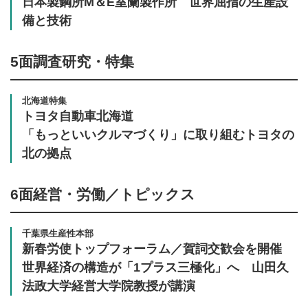
日本製鋼所M＆E室蘭製作所 世界屈指の生産設
備と技術
5面
調査研究・特集
北海道特集
トヨタ自動車北海道
「もっといいクルマづくり」に取り組むトヨタの
北の拠点
6面
経営・労働／トピックス
千葉県生産性本部
新春労使トップフォーラム／賀詞交歓会を開催
世界経済の構造が「1プラス三極化」へ 山田久
法政大学経営大学院教授が講演