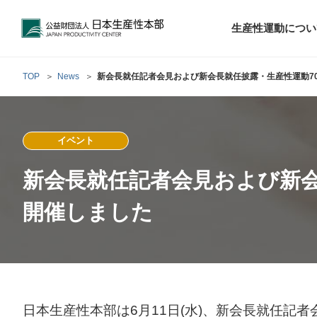
公益財団法人日本生産性本部
生産性運動につい
TOP
News
新会長就任記者会見および新会長就任披露・生産性運動7
トップメッセ
財団概要
経営コンサル
イベント
階層別研修
最新の調査研
日本生産性本部
生産性運動
生産性とは
評議員・理事
調査研究・提言活動
コンサルティング
研修・セミナー
経営コンサル
について
について
テーマ別研修
新会長就任記者会見および新会
生産性に関す
生産性運動と
定款および業
お客さまの声
今月の研修・
働く人のメン
開催しました
生産性運動再
行動規範
研究・提言
来月の研修・
日本生産性本部は6月11日(水)、新会長就任記