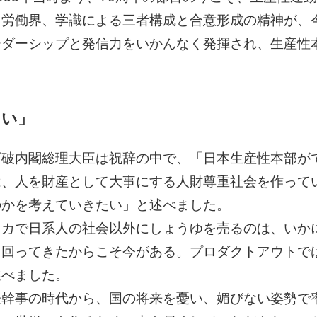
労働界、学識による三者構成と合意形成の精神が、
ーダーシップと発信力をいかんなく発揮され、生産性
たい」
石破内閣総理大臣は祝辞の中で、「日本生産性本部が
は、人を財産として大事にする人財尊重社会を作って
のかを考えていきたい」と述べました。
リカで日系人の社会以外にしょうゆを売るのは、いか
て回ってきたからこそ今がある。プロダクトアウトで
述べました。
表幹事の時代から、国の将来を憂い、媚びない姿勢で