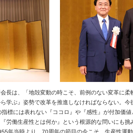
新会長は、「地殻変動の時こそ、前例のない変革に柔
から学ぶ』姿勢で改革を推進しなければならない。今
の指標には表れない『ココロ』や『感性』が付加価値
て『労働生産性とは何か』という根源的な問いにも挑
955年当時より、70周年の節目の今こそ、生産性運