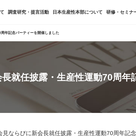
て
調査研究・提言活動
日本生産性本部について
研修・セミナ
0周年記念パーティーを開催しました
ージ
年頭会長所感
SDGsへの取り組み
ティング
コンサルタント紹介
アーカイブ研修・セミナー
究・提言活動
顧客満足度調査（JCSI）
・監事一覧
生産性シンポジウム
日本生産性本部とは
タント養成事業
経営コンサルタント候補につい
オーダーメイド研修（企業内研
長就任披露・生産性運動70周年
る研究
レジャー白書
は
務・財務に関する資料
国際連携・国際交流活動
アクセス
セミナー
参加者の声
タルヘルスに関する調査
雇用・賃金に関する調査研究・提
起動
活動組織
全国の生産性機関
セミナー
主な研修会場地図
者会見ならびに新会長就任披露・生産性運動70周年記