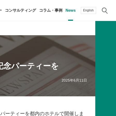
サ
ー
コンサルティング
コラム・事例
News
English
過去の活動実績
賛助会員
自治体に関する調査研究・提言
生産性新聞
採用情報
て
修）
記念パーティーを
その他の調査研究・提言
綱領・宣言集
書籍
言
生産性白書
手帳
2025年6月11日
念パーティーを都内のホテルで開催しま