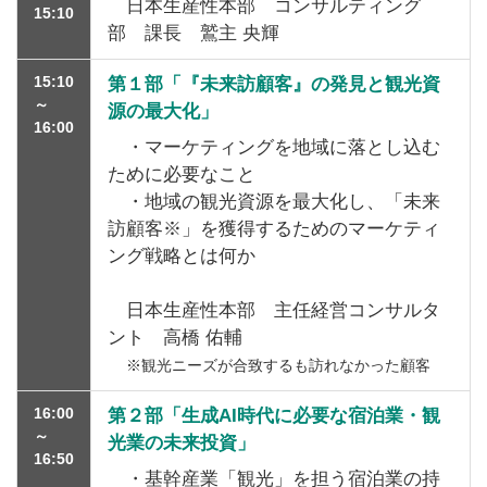
日本生産性本部 コンサルティング
15:10
部 課長 鷲主 央輝
15:10
第１部「『未来訪顧客』の発見と観光資
～
源の最大化」
16:00
・マーケティングを地域に落とし込む
ために必要なこと
・地域の観光資源を最大化し、「未来
訪顧客※」を獲得するためのマーケティ
ング戦略とは何か
日本生産性本部 主任経営コンサルタ
ント 高橋 佑輔
※観光ニーズが合致するも訪れなかった顧客
16:00
第２部「生成AI時代に必要な宿泊業・観
～
光業の未来投資」
16:50
・基幹産業「観光」を担う宿泊業の持