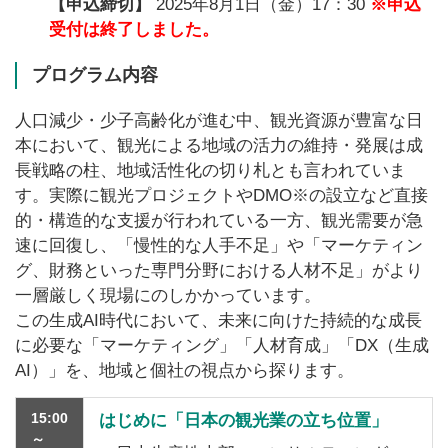
【申込締切】
2025年8月1日（金）17：30
※申込
受付は終了しました。
プログラム内容
人口減少・少子高齢化が進む中、観光資源が豊富な日
本において、観光による地域の活力の維持・発展は成
長戦略の柱、地域活性化の切り札とも言われていま
す。実際に観光プロジェクトやDMO※の設立など直接
的・構造的な支援が行われている一方、観光需要が急
速に回復し、「慢性的な人手不足」や「マーケティン
グ、財務といった専門分野における人材不足」がより
一層厳しく現場にのしかかっています。
この生成AI時代において、未来に向けた持続的な成長
に必要な「マーケティング」「人材育成」「DX（生成
AI）」を、地域と個社の視点から探ります。
15:00
はじめに「日本の観光業の立ち位置」
～