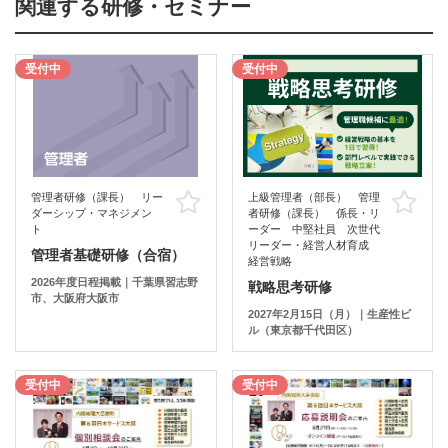
関連する研修・セミナー
受付中
受付中
管理者研修（課長） リー
上級管理者（部長） 管理
お気に入り
お
ダーシップ・マネジメン
者研修（課長） 係長・リ
ト
ーダー 中堅社員 次世代
リーダー・経営人材育成
管理者基礎研修（合宿）
経営戦略
2026年度日程掲載｜千葉県習志野
戦略思考研修
市、大阪府大阪市
2027年2月15日（月）｜生産性ビ
ル（東京都千代田区）
受付中
受付中