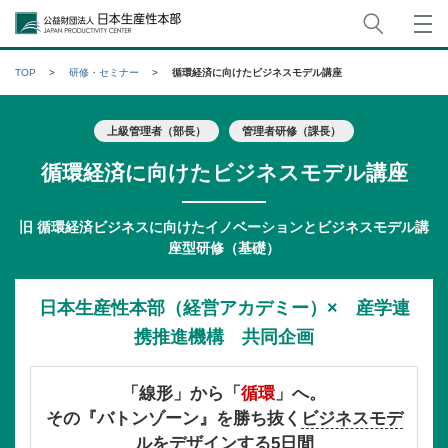
サイト
公益財団法人日本生産性本部
TOP
研修・セミナー
循環経済に向けたビジネスモデル講座
上級管理者（部長）
管理者研修（課長）
循環経済に向けたビジネスモデル講座
旧 循環経済ビジネスに向けたイノベーションとビジネスモデル講
座型研修（基礎）
日本生産性本部（経営アカデミー）× 産学連
携推進機構 共同企画
「線形」から「
循環
」へ。
その『バトンゾーン』を勝ち抜く
ビジネスモデ
ルをデザインする5日間