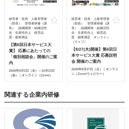
経営者・役員 上級管理者
経営者・役員 上級管理者
お気に入り
お
（部長） 管理者研修（課
（部長） 管理者研修（課
長） 組織開発・組織活性
長） 組織開発・組織活性
化 生産性向上 経営品
化 生産性向上 経営品
質・顧客満足
質・顧客満足 オンライン
（ライブ）
【第6回日本サービス大
【8/27(木)開催】第6回日
賞】 応募にあたっての
本サービス大賞 応募説明
「個別相談会」開催のご案
会 開催のご案内
内
2026年8月27日（火）｜オンライ
2026年9月2日（水）～10月23日
ン（Zoomウェビナー）
（金）｜オンライン（Zoom）
関連する企業内研修