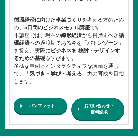
循環経済に向けた事業づくり
を考える方のため
の、
5日間のビジネスモデル講座
です。
本講座では、現在の
線形経済
から目指すべき
循
環経済
への過渡期である今を「
バトンゾーン
」
を捉え、実際に
ビジネスを
検討・デザイン
す
るための基礎
を学びます。
多様な事例とインタラクティブな講義を通じ
て、「
気づき・学び・考える
」力の育成を目指
します。
パンフレット
お問い合わせ・
資料請求