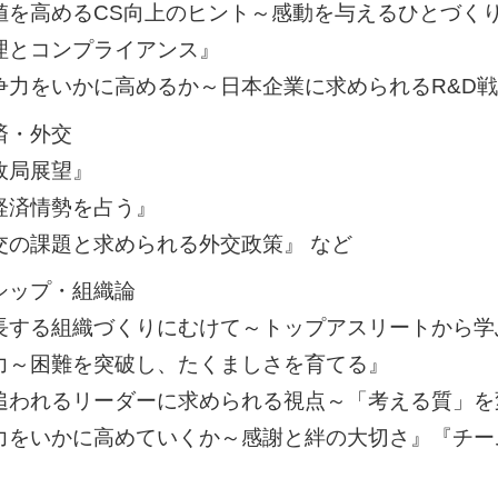
値を高めるCS向上のヒント～感動を与えるひとづく
理とコンプライアンス』
争力をいかに高めるか～日本企業に求められるR&D戦
済・外交
政局展望』
経済情勢を占う』
交の課題と求められる外交政策』 など
シップ・組織論
長する組織づくりにむけて～トップアスリートから学
力～困難を突破し、たくましさを育てる』
追われるリーダーに求められる視点～「考える質」を
力をいかに高めていくか～感謝と絆の大切さ』『チー
』