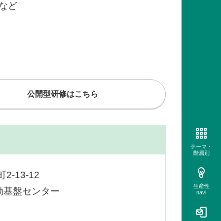
など
公開型研修はこちら
テーマ・
階層別
-13-12
生産性
動基盤センター
navi