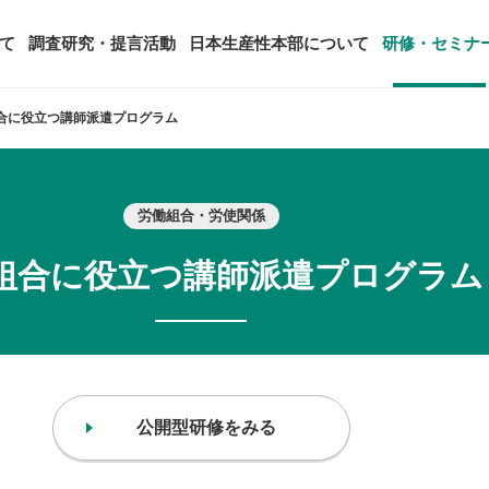
て
調査研究・提言活動
日本生産性本部について
研修・セミナ
合に役立つ講師派遣プログラム
ージ
年頭会長所感
SDGsへの取り組み
ティング
コンサルタント紹介
労働組合・労使関係
アーカイブ研修・セミナー
究・提言活動
顧客満足度調査（JCSI）
・監事一覧
生産性シンポジウム
日本生産性本部とは
タント養成事業
経営コンサルタント候補につい
組合に役立つ講師派遣プログラム
オーダーメイド研修（企業内研
る研究
レジャー白書
は
務・財務に関する資料
国際連携・国際交流活動
アクセス
セミナー
参加者の声
タルヘルスに関する調査
雇用・賃金に関する調査研究・提
起動
活動組織
全国の生産性機関
セミナー
主な研修会場地図
公開型研修をみる