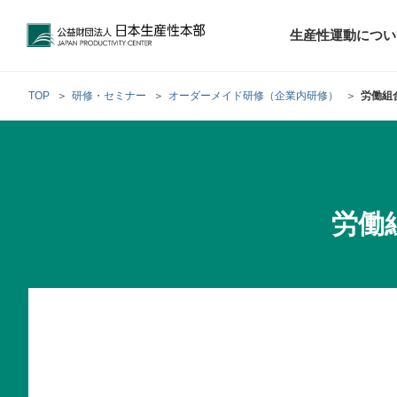
公益財団法人日本生産性本部
生産性運動につい
TOP
研修・セミナー
オーダーメイド研修（企業内研修）
労働組
トップメッセ
財団概要
経営コンサル
階層別研修
最新の調査研
日本生産性本部
生産性運動
生産性とは
評議員・理事
調査研究・提言活動
コンサルティング
研修・セミナー
経営コンサル
について
について
テーマ別研修
労働
生産性に関す
生産性運動と
定款および業
お客さまの声
今月の研修・
働く人のメン
生産性運動再
行動規範
研究・提言
来月の研修・