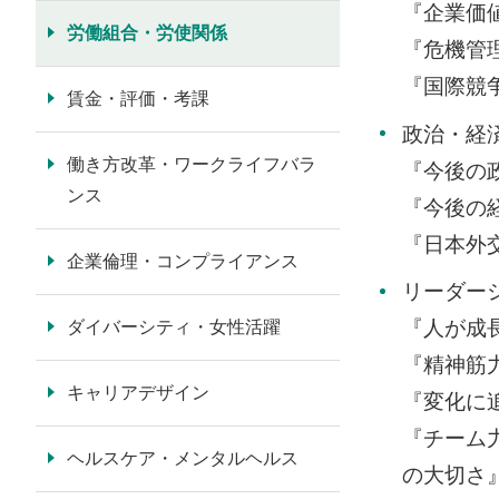
『企業価
労働組合・労使関係
『危機管
『国際競
賃金・評価・考課
政治・経
働き方改革・ワークライフバラ
『今後の
ンス
『今後の
『日本外
企業倫理・コンプライアンス
リーダー
『人が成
ダイバーシティ・女性活躍
『精神筋
キャリアデザイン
『変化に
『チーム
ヘルスケア・メンタルヘルス
の大切さ