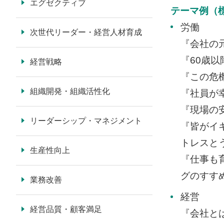
エグゼクティブ
テーマ例（
労働
次世代リーダー・経営人材育成
『会社の
『60歳
経営戦略
『この危
組織開発・組織活性化
『社員が
『現場の
リーダーシップ・マネジメント
『皆がイ
トレスと
生産性向上
『仕事も
グのすす
業務改善
経営
経営品質・顧客満足
『会社と