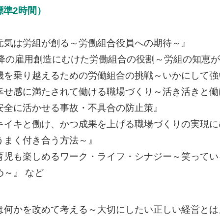
標準2時間）
元気は労組が創る～労働組合役員への期待～』
以降の雇用創造にむけた労働組合の役割～労組の知恵
機を乗り越えるための労働組合の挑戦～いかにして強
幸せ感に満たされて働ける職場づくり～活き活きと働
安全に活かせる事故・不具合の防止策』
キイキと働け、かつ成果を上げる職場づくりの実現に
うまく付き合う方法～』
育児も楽しめるワーク・ライフ・シナジー～笑ってい
め～』 など
は何かを改めて考える～大切にしたい正しい経営とは