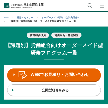
サイト
公益財団法人日本生産性本部
TOP
研修・セミナー
オーダーメイド研修（企業内研修）
【課題別】労働組合向けオーダーメイド型研修プログラム一覧
労働組合役員
労働組合・労使関係
【課題別】労働組合向けオーダーメイド型
研修プログラム一覧
WEBでお見積り・お問い合わせ
公開型研修をみる