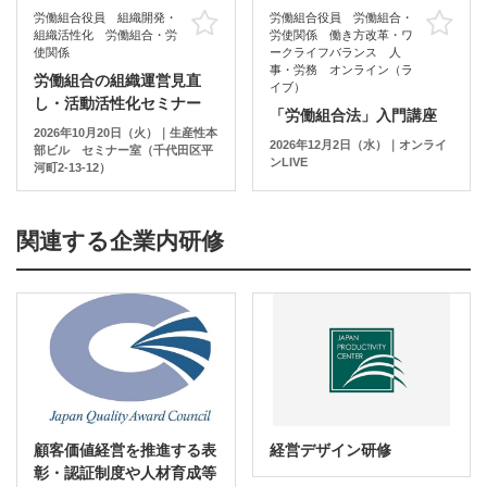
労働組合役員 組織開発・
労働組合役員 労働組合・
お気に入り
お
組織活性化 労働組合・労
労使関係 働き方改革・ワ
使関係
ークライフバランス 人
事・労務 オンライン（ラ
労働組合の組織運営見直
イブ）
し・活動活性化セミナー
「労働組合法」入門講座
2026年10月20日（火）｜生産性本
2026年12月2日（水）｜オンライ
部ビル セミナー室（千代田区平
ンLIVE
河町2-13-12）
関連する企業内研修
顧客価値経営を推進する表
経営デザイン研修
彰・認証制度や人材育成等