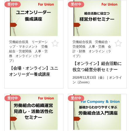
受付中
受付中
労働組合役員 リーダーシ
労働組合役員 労働組合・
お気に入り
お
ップ・マネジメント 労働
労使関係 人事・労務 会
組合・労使関係 人事・労
計・財務 オンライン（ラ
務 オンライン（ライ
イブ）
ブ）
【オンライン】組合活動に
【会場・オンライン】ユニ
役立つ経営分析セミナー
オンリーダー養成講座
2026年11月13日（金）｜オンライ
ン（Zoom）
受付中
受付中