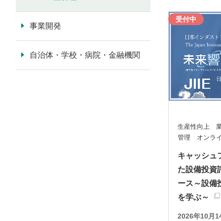
受付中
事業開発
自治体・学校・病院・金融機関
生産性向上 業
管理 オンラ
キャッシュ
た設備投資
ース～設備
を学ぶ～
2026年10月1