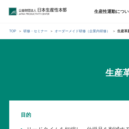
公益財団法人日本生産性本部
生産性運動につい
TOP
研修・セミナー
オーダーメイド研修（企業内研修）
生産革
トップメッセ
財団概要
経営コンサル
階層別研修
最新の調査研
日本生産性本部
生産性運動
生産性とは
評議員・理事
調査研究・提言活動
コンサルティング
研修・セミナー
経営コンサル
について
について
テーマ別研修
生産
生産性に関す
生産性運動と
定款および業
お客さまの声
今月の研修・
働く人のメン
生産性運動再
行動規範
研究・提言
来月の研修・
目的