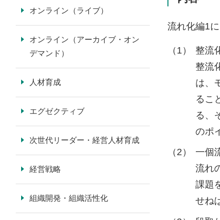
オンライン（ライブ）
流れ化編1
オンライン（アーカイブ・オン
（1）
整流
デマンド）
整流
は、
人材育成
るこ
エグゼクティブ
る、
のポ
次世代リーダー・経営人材育成
（2）
一個
流れ
経営戦略
課題
組織開発・組織活性化
せね