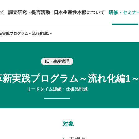
て
調査研究・提言活動
日本生産性本部について
研修・セミナ
新実践プログラム～流れ化編1～
ージ
年頭会長所感
SDGsへの取り組み
ティング
コンサルタント紹介
IE・生産管理
アーカイブ研修・セミナー
究・提言活動
顧客満足度調査（JCSI）
・監事一覧
生産性シンポジウム
日本生産性本部とは
タント養成事業
経営コンサルタント候補につい
革新実践プログラム～流れ化編1
オーダーメイド研修（企業内研
る研究
レジャー白書
は
務・財務に関する資料
国際連携・国際交流活動
アクセス
セミナー
リードタイム短縮・仕掛品削減
参加者の声
タルヘルスに関する調査
雇用・賃金に関する調査研究・提
起動
活動組織
全国の生産性機関
セミナー
主な研修会場地図
対象