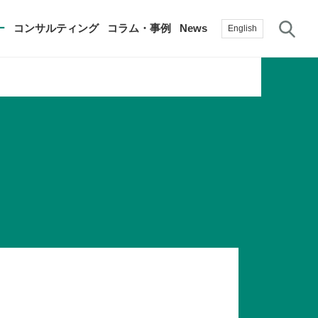
サ
ー
コンサルティング
コラム・事例
News
English
過去の活動実績
賛助会員
自治体に関する調査研究・提言
生産性新聞
採用情報
て
～
修）
その他の調査研究・提言
綱領・宣言集
書籍
言
生産性白書
手帳