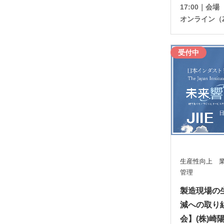
17:00｜会
オンライン（Z
受付中
生産性向上 業
管理
製造現場の
減への取り
会】(株)崎