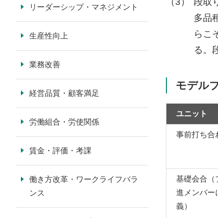
（3）
段取
リーダーシップ・マネジメント
多品
らこ
生産性向上
る。
業務改善
モデル
経営品質・顧客満足
ユニット
労働組合・労使関係
事前打ち合
賃金・評価・考課
基礎会合（
働き方改革・ワークライフバラ
進メンバー
ンス
義）