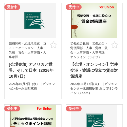
受付中
受付中
組織開発・組織活性化 コ
労働組合役員 労働組合・
お気に入り
お
ミュニケーション 人事・
労使関係 人事・労務 賃
労務 賃金・人事評価・人
金・人事評価・人事考課
事考課
オンライン（ライブ）
[会場参加] アメリカと世
【会場・オンライン】労使
界、そして日本（2026年
交渉・協議に役立つ賃金対
10月7日）
策講座
2026年10月7日（水）｜ビジョン
2026年11月17日(火） ｜ビジョン
センター永田町駅前
センター永田町駅前 およびオンラ
イン（Zoom）
受付中
受付中