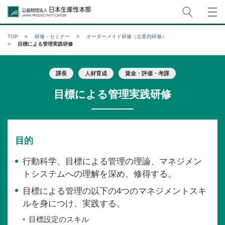
サイト
公益財団法人日本生産性本部
TOP
研修・セミナー
オーダーメイド研修（企業内研修）
目標による管理実践研修
課長
人材育成
賃金・評価・考課
目標による管理実践研修
目的
行動科学、目標による管理の理論、マネジメン
トシステムへの理解を深め、修得する。
目標による管理の以下の4つのマネジメントスキ
ルを身につけ、実践する。
目標設定のスキル