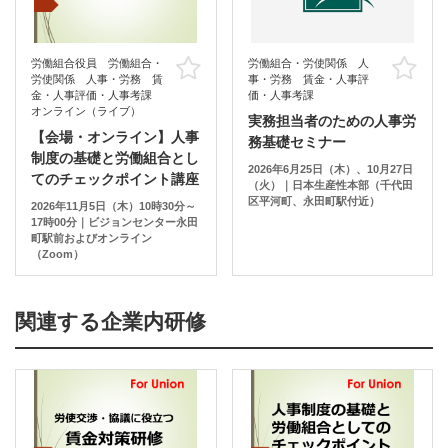
労働組合役員 労働組合・
労働組合・労使関係 人
お気に入り
お
労使関係 人事・労務 賃
事・労務 賃金・人事評
金・人事評価・人事考課
価・人事考課
オンライン（ライブ）
実務担当者のための人事労
【会場・オンライン】人事
務基礎セミナー
制度の基礎と労働組合とし
2026年6月25日（木）、10月27日
てのチェックポイント講座
（火）｜日本生産性本部（千代田
区平河町、永田町駅付近）
2026年11月5日（木）10時30分～
17時00分｜ビジョンセンター永田
町駅前およびオンライン
（Zoom）
関連する企業内研修