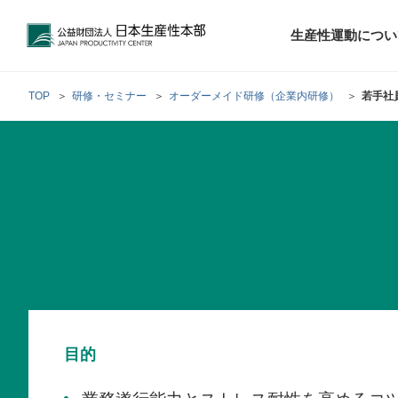
公益財団法人日本生産性本部
生産性運動につい
TOP
研修・セミナー
オーダーメイド研修（企業内研修）
若手社
トップメッセ
財団概要
経営コンサル
階層別研修
最新の調査研
日本生産性本部
生産性運動
生産性とは
評議員・理事
調査研究・提言活動
コンサルティング
研修・セミナー
経営コンサル
について
について
テーマ別研修
生産性に関す
生産性運動と
定款および業
お客さまの声
今月の研修・
働く人のメン
生産性運動再
行動規範
研究・提言
来月の研修・
目的