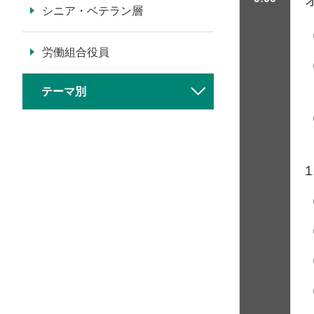
シニア・ベテラン層
労働組合役員
テーマ別
1