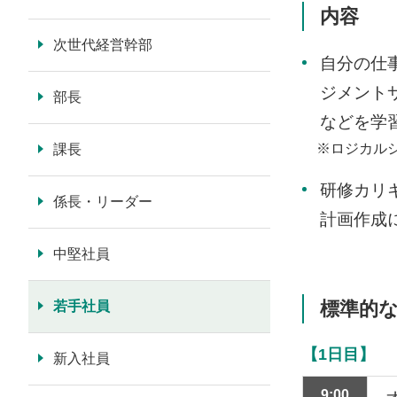
内容
次世代経営幹部
自分の仕
ジメント
部長
などを学
※ロジカルシ
課長
研修カリ
係長・リーダー
計画作成
中堅社員
標準的
若手社員
【1日目】
新入社員
9:00