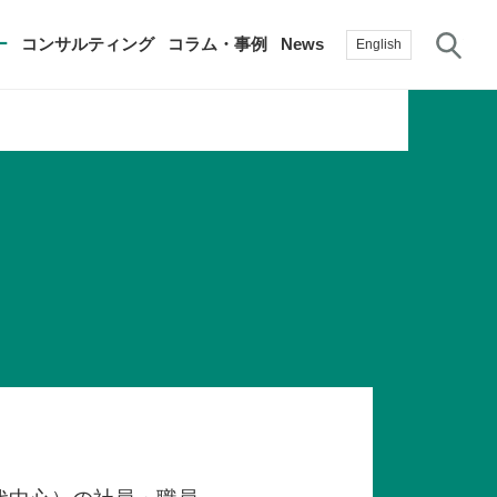
サ
ー
コンサルティング
コラム・事例
News
English
過去の活動実績
賛助会員
自治体に関する調査研究・提言
生産性新聞
採用情報
て
修）
その他の調査研究・提言
綱領・宣言集
書籍
言
生産性白書
手帳