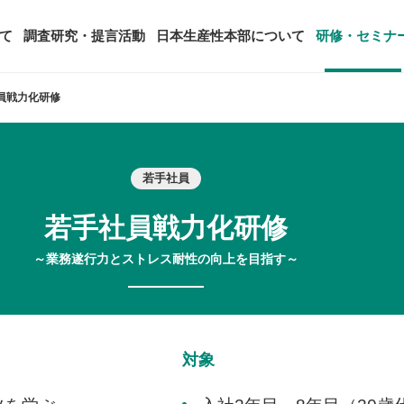
て
調査研究・提言活動
日本生産性本部について
研修・セミナ
員戦力化研修
ージ
年頭会長所感
SDGsへの取り組み
ティング
コンサルタント紹介
若手社員
アーカイブ研修・セミナー
究・提言活動
顧客満足度調査（JCSI）
・監事一覧
生産性シンポジウム
日本生産性本部とは
タント養成事業
経営コンサルタント候補につい
若手社員戦力化研修
オーダーメイド研修（企業内研
る研究
レジャー白書
は
務・財務に関する資料
国際連携・国際交流活動
アクセス
セミナー
～業務遂行力とストレス耐性の向上を目指す～
参加者の声
タルヘルスに関する調査
雇用・賃金に関する調査研究・提
起動
活動組織
全国の生産性機関
セミナー
主な研修会場地図
対象