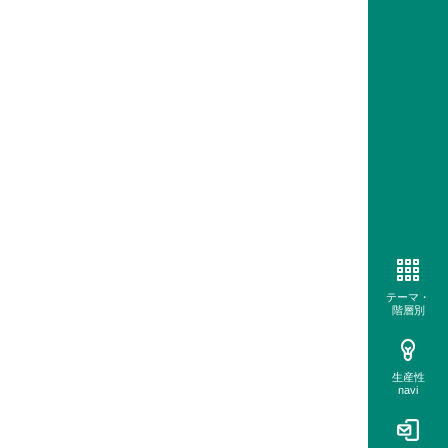
テーマ・
階層別
生産性
navi