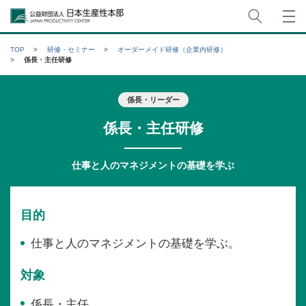
サイト
公益財団法人日本生産性本部
TOP
研修・セミナー
オーダーメイド研修（企業内研修）
係長・主任研修
係長・リーダー
係長・主任研修
仕事と人のマネジメントの基礎を学ぶ
目的
仕事と人のマネジメントの基礎を学ぶ。
対象
係長・主任