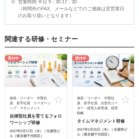
※
営業時間 平日 9：30-17：30
（時間外のFAX、メールなどでのご連絡は翌営業日
のお取り扱いとなります）
関連する研修・セミナー
受付中
受付中
係長・リーダー 中堅社
係長・リーダー 中堅社
お気に入り
お
員 若手社員 リーダーシ
員 若手社員 次世代リー
ップ・マネジメント
ダー・経営人材育成 経営
戦略
自律型社員を育てるフォロ
タイムマネジメント研修
ワーシップ研修
2027年2月25日（木）｜生産性ビ
2027年2月17日（水）｜生産性ビ
ル（東京都千代田区）
ル（東京都千代田区）