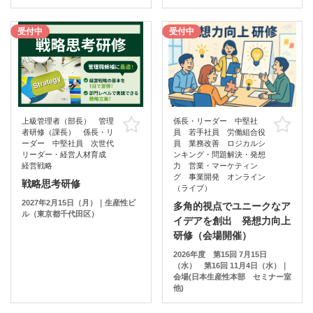
受付中
受付中
上級管理者（部長） 管理
係長・リーダー 中堅社
お気に入り
お
者研修（課長） 係長・リ
員 若手社員 労働組合役
ーダー 中堅社員 次世代
員 業務改善 ロジカルシ
リーダー・経営人材育成
ンキング・問題解決・発想
経営戦略
力 営業・マーケティン
グ 事業開発 オンライン
戦略思考研修
（ライブ）
2027年2月15日（月）｜生産性ビ
多角的視点でユニークなア
ル（東京都千代田区）
イデアを創出 発想力向上
研修（会場開催）
2026年度 第15回 7月15日
（水） 第16回 11月4日（水）｜
会場(日本生産性本部 セミナー室
他)