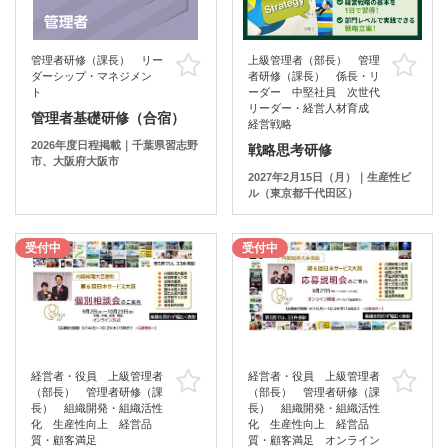
管理者研修（課長） リー
上級管理者（部長） 管理
お気に入り
お
ダーシップ・マネジメン
者研修（課長） 係長・リ
ト
ーダー 中堅社員 次世代
リーダー・経営人材育成
管理者基礎研修（合宿）
経営戦略
2026年度日程掲載｜千葉県習志野
戦略思考研修
市、大阪府大阪市
2027年2月15日（月）｜生産性ビ
ル（東京都千代田区）
受付中
受付中
経営者・役員 上級管理者
経営者・役員 上級管理者
お気に入り
お
（部長） 管理者研修（課
（部長） 管理者研修（課
長） 組織開発・組織活性
長） 組織開発・組織活性
化 生産性向上 経営品
化 生産性向上 経営品
質・顧客満足
質・顧客満足 オンライン