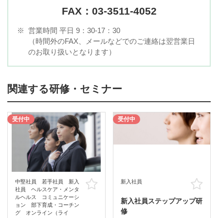
FAX：03-3511-4052
※
営業時間 平日 9：30-17：30
（時間外のFAX、メールなどでのご連絡は翌営業日
のお取り扱いとなります）
関連する研修・セミナー
受付中
受付中
中堅社員 若手社員 新入
新入社員
お気に入り
お
社員 ヘルスケア・メンタ
ルヘルス コミュニケーシ
新入社員ステップアップ研
ョン 部下育成・コーチン
修
グ オンライン（ライ