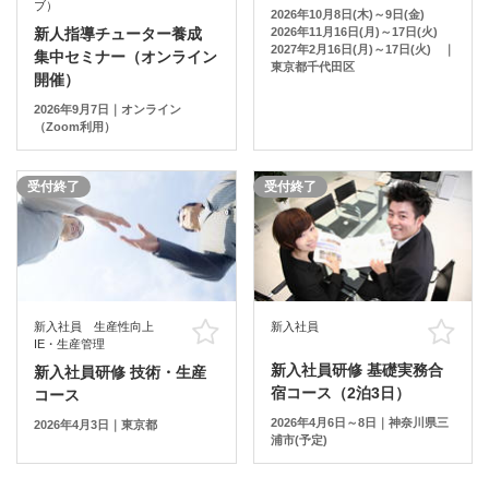
ブ）
2026年10月8日(木)～9日(金)
新人指導チューター養成
2026年11月16日(月)～17日(火)
2027年2月16日(月)～17日(火) ｜
集中セミナー（オンライン
東京都千代田区
開催）
2026年9月7日｜オンライン
（Zoom利用）
受付終了
受付終了
新入社員 生産性向上
新入社員
お気に入り
お
IE・生産管理
新入社員研修 基礎実務合
新入社員研修 技術・生産
宿コース（2泊3日）
コース
2026年4月6日～8日｜神奈川県三
2026年4月3日｜東京都
浦市(予定)