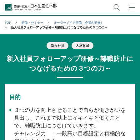
サイト
公益財団法人日本生産性本部
TOP
研修・セミナー
オーダーメイド研修（企業内研修）
新入社員フォローアップ研修～離職防止につなげるための３つの力～
新入社員
人材育成
新入社員フォローアップ研修～離職防止に
つなげるための３つの力～
目的
３つの力を向上させることで自らが働きがいを
見出し、これまで以上にイキイキと働くこと
で、離職防止につなげていきます。
チャレンジ力 ：一段高い目標設定と積極的な