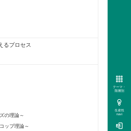
えるプロセス
テーマ・
階層別
生産性
navi
ーズの理論～
コップ理論～