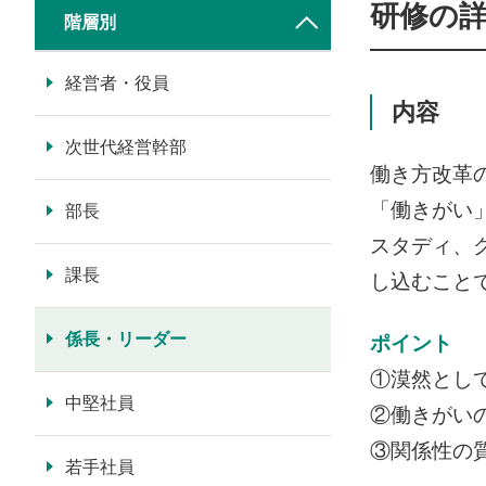
研修の
階層別
経営者・役員
内容
次世代経営幹部
働き方改革
「働きがい
部長
スタディ、
課長
し込むこと
係長・リーダー
ポイント
①漠然とし
中堅社員
②働きがい
③関係性の
若手社員