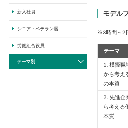
新入社員
モデルプロ
シニア・ベテラン層
※3時間～
労働組合役員
テーマ
テーマ別
1. 模擬
から考え
の本質
2. 先進
ら考える
本質