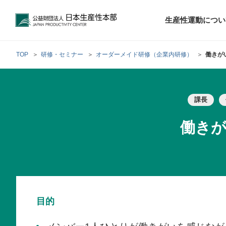
公益財団法人日本生産性本部
生産性運動につい
TOP
研修・セミナー
オーダーメイド研修（企業内研修）
働きが
トップメッセ
財団概要
経営コンサル
課長
階層別研修
最新の調査研
日本生産性本部
生産性運動
生産性とは
評議員・理事
調査研究・提言活動
コンサルティング
研修・セミナー
経営コンサル
について
について
テーマ別研修
働き
生産性に関す
生産性運動と
定款および業
お客さまの声
今月の研修・
働く人のメン
生産性運動再
行動規範
研究・提言
来月の研修・
目的