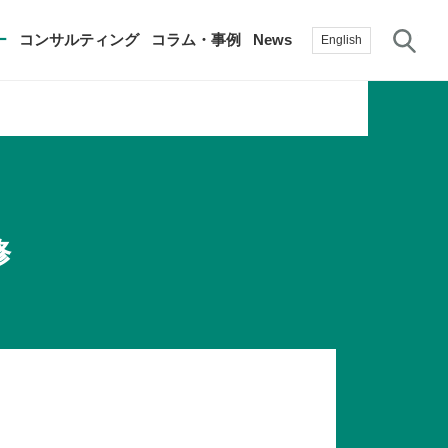
サ
ー
コンサルティング
コラム・事例
News
English
過去の活動実績
賛助会員
自治体に関する調査研究・提言
生産性新聞
採用情報
て
修
修）
その他の調査研究・提言
綱領・宣言集
書籍
言
生産性白書
手帳