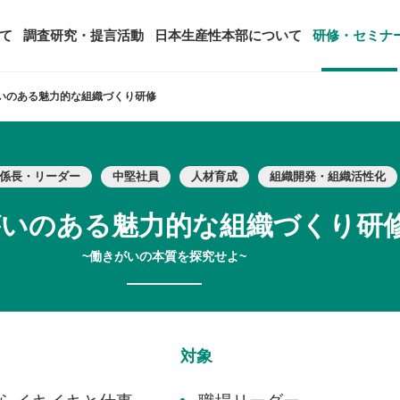
て
調査研究・提言活動
日本生産性本部について
研修・セミナ
いのある魅力的な組織づくり研修
ージ
年頭会長所感
SDGsへの取り組み
ティング
コンサルタント紹介
係長・リーダー
中堅社員
人材育成
組織開発・組織活性化
アーカイブ研修・セミナー
究・提言活動
顧客満足度調査（JCSI）
・監事一覧
生産性シンポジウム
日本生産性本部とは
タント養成事業
経営コンサルタント候補につい
がいのある魅力的な組織づくり研
オーダーメイド研修（企業内研
る研究
レジャー白書
は
務・財務に関する資料
国際連携・国際交流活動
アクセス
セミナー
~働きがいの本質を探究せよ~
参加者の声
タルヘルスに関する調査
雇用・賃金に関する調査研究・提
起動
活動組織
全国の生産性機関
セミナー
主な研修会場地図
対象