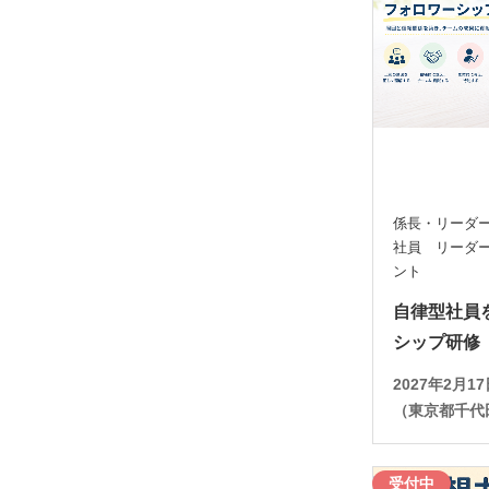
係長・リーダ
社員 リーダ
ント
自律型社員
シップ研修
2027年2月
（東京都千代
受付中