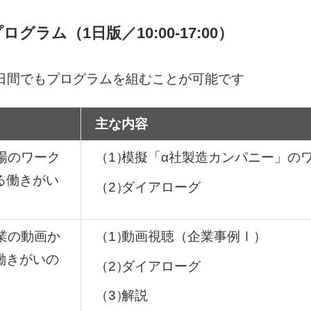
グラム（1日版／10:00-17:00）
2日間でもプログラムを組むことが可能です
主な内容
職場のワーク
（1）
模擬「α社製造カンパニー」の
る働きがい
（2）
ダイアローグ
企業の動画か
（1）
動画視聴（企業事例Ⅰ）
働きがいの
（2）
ダイアローグ
（3）
解説