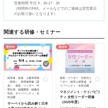
営業時間 平日 9：30-17：30
（時間外のFAX、メールなどでのご連絡は翌営業日
のお取り扱いとなります）
関連する研修・セミナー
受付中
受付中
経営者・役員 上級管理者
係長・リーダー 次世代リ
お気に入り
お
（部長） 管理者研修（課
ーダー・経営人材育成 ダ
長） 係長・リーダー 中
イバーシティ・女性活躍
堅社員 組織開発・組織活
マネジメント・ケイパビリ
性化 ダイバーシティ・女
ティ 女性リーダー研修
性活躍
（2026年度）
サーベイから読み解く日本