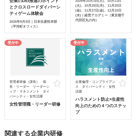
企業のDEI推進のポイント
2026年10月3日(土)、10月13日
(火)、10月29日(木)、11月20日
とクロスロードダイバーシ
(金)、11月27日(金)、12月10日
ティゲーム体験会
(木)｜経営アカデミー（東京都千
代田区丸の内）
2026年9月4日｜日本生産性本部
（平河町オフィス）
受付中
受付中
管理者研修（課長） 係
企業倫理・コンプライアン
お気に入り
お
長・リーダー リーダーシ
ス ダイバーシティ・女性
ップ・マネジメント ダイ
活躍
バーシティ・女性活躍
ハラスメント防止×生産性
女性管理職・リーダー研修
向上のための４つのステッ
プ
関連する企業内研修