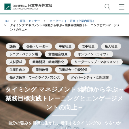
サイト
公益財団法人日本生産性本部
TOP
研修・セミナー
オーダーメイド研修（企業内研修）
タイミング マネジメント®講師から学ぶ～業務目標実践トレーニングとエンゲージメ
ントの向上～
課長
係長・リーダー
中堅社員
若手社員
新入社員
シニア・ベテラン層
労働組合役員
オンライン（ライブ）
人材育成
組織開発・組織活性化
リーダーシップ・マネジメント
生産性向上
業務改善
労働組合・労使関係
働き方改革・ワークライフバランス
ダイバーシティ・女性活躍
タイミング マネジメント®講師から学ぶ～
業務目標実践トレーニングとエンゲージメ
ントの向上～
自分の強みを目標に生かし、着手するタイミングのコツをつか