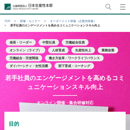
サイト
公益財団法人日本生産性本部
TOP
研修・セミナー
オーダーメイド研修（企業内研修）
若手社員のエンゲージメントを高めるコミュニケーションスキル向上
係長・リーダー
中堅社員
労働組合役員
オンライン（ライブ）
人材育成
生産性向上
業務改善
労働組合・労使関係
働き方改革・ワークライフバランス
ダイバーシティ・女性活躍
部下育成・コーチング
若手社員のエンゲージメントを高めるコミ
ュニケーションスキル向上
オンライン開催・集合研修対応
目的