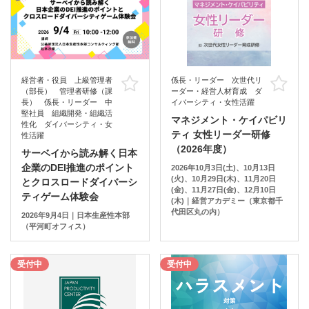
経営者・役員 上級管理者
係長・リーダー 次世代リ
お気に入り
お
（部長） 管理者研修（課
ーダー・経営人材育成 ダ
長） 係長・リーダー 中
イバーシティ・女性活躍
堅社員 組織開発・組織活
マネジメント・ケイパビリ
性化 ダイバーシティ・女
ティ 女性リーダー研修
性活躍
（2026年度）
サーベイから読み解く日本
企業のDEI推進のポイント
2026年10月3日(土)、10月13日
(火)、10月29日(木)、11月20日
とクロスロードダイバーシ
(金)、11月27日(金)、12月10日
ティゲーム体験会
(木)｜経営アカデミー（東京都千
代田区丸の内）
2026年9月4日｜日本生産性本部
（平河町オフィス）
受付中
受付中