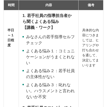
時間
内容
備考
1.
若手社員の指導担当者か
ら聞くよくある悩み
【講義・ワーク】
半日
具体的な内
～１
容につきま
みなさんの若手指導セルフ
日程
しては、ヒ
チェック
度
アリングや
打ち合わせ
よくある悩み１：コミュニ
を通して、
ケーションがうまくとれな
決定してま
い
いります
よくある悩み２：若手社員
の主体性がない
よくある悩み３：叱れな
い。ハラスメントと言われ
ないか不安