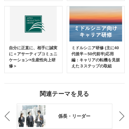
自分に正直に、相手に誠実
ミドルシニア研修 (主に40
に＜アサーティブコミュニ
代後半～50代前半)応用
ケーション×生産性向上研
編：キャリアの転機を見据
修＞
えた３ステップの取組
関連テーマを見る
ング
係長・リーダー