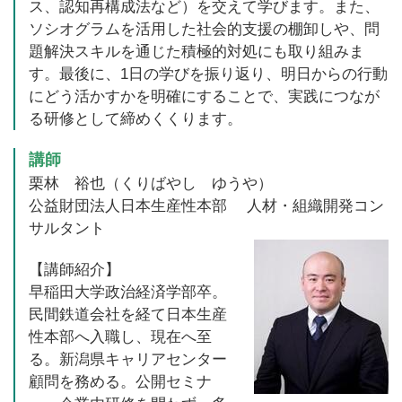
ス、認知再構成法など）を交えて学びます。また、
ソシオグラムを活用した社会的支援の棚卸しや、問
題解決スキルを通じた積極的対処にも取り組みま
す。最後に、1日の学びを振り返り、明日からの行動
にどう活かすかを明確にすることで、実践につなが
る研修として締めくくります。
講師
栗林 裕也（くりばやし ゆうや）
公益財団法人日本生産性本部 人材・組織開発コン
サルタント
【講師紹介】
早稲田大学政治経済学部卒。
民間鉄道会社を経て日本生産
性本部へ入職し、現在へ至
る。新潟県キャリアセンター
顧問を務める。公開セミナ