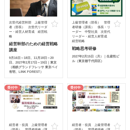
次世代経営幹部 上級管理
上級管理者（部長） 管理
お気に入り
お
者（部長） 次世代リーダ
者研修（課長） 係長・リ
ー・経営人材育成 経営戦
ーダー 中堅社員 次世代
略
リーダー・経営人材育成
経営戦略
経営幹部のための経営戦略
戦略思考研修
講座
2027年2月15日（月）｜生産性ビ
9月16日～18日、11月18日～20
ル（東京都千代田区）
日、2027年2月17日～19日｜東京
（相鉄グランドフレッサ 東京ベイ
有明、LINK FOREST）
受付中
受付中
経営者・役員 上級管理者
経営者・役員 上級管理者
お気に入り
お
（部長） 管理者研修（課
（部長） 管理者研修（課