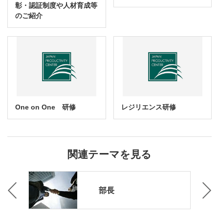
彰・認証制度や人材育成等
のご紹介
One on One 研修
レジリエンス研修
関連テーマを見る
タル
部長