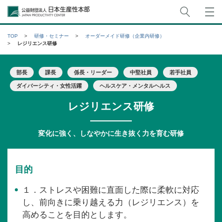
サイト
公益財団法人日本生産性本部
TOP
研修・セミナー
オーダーメイド研修（企業内研修）
レジリエンス研修
部長
課長
係長・リーダー
中堅社員
若手社員
ダイバーシティ・女性活躍
ヘルスケア・メンタルヘルス
レジリエンス研修
変化に強く、しなやかに生き抜く力を育む研修
目的
１．ストレスや困難に直面した際に柔軟に対応
し、前向きに乗り越える力（レジリエンス）を
高めることを目的とします。