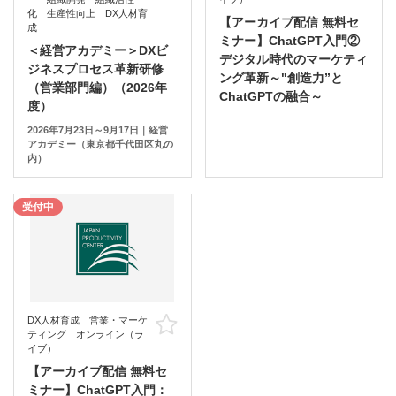
化 生産性向上 DX人材育
【アーカイブ配信 無料セ
成
ミナー】ChatGPT入門②
＜経営アカデミー＞DXビ
デジタル時代のマーケティ
ジネスプロセス革新研修
ング革新～"創造力”と
（営業部門編）（2026年
ChatGPTの融合～
度）
2026年7月23日～9月17日｜経営
アカデミー（東京都千代田区丸の
内）
受付中
DX人材育成 営業・マーケ
お気に入り
ティング オンライン（ラ
イブ）
【アーカイブ配信 無料セ
ミナー】ChatGPT入門：