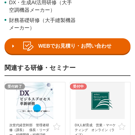
DX・生成AI活用研修（大手
空調機器メーカー）
財務基礎研修（大手縫製機器
メーカー）
WEBでお見積り・お問い合わせ
関連する研修・セミナー
受付終了
受付中
次世代経営幹部 管理者研
DX人材育成 営業・マーケ
お気に入り
お
修（課長） 係長・リーダ
ティング オンライン（ラ
ー 組織開発・組織活性
イブ）