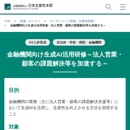
サイト
公益財団法人日本生産性本部
TOP
研修・セミナー
オーダーメイド研修（企業内研修）
金融機関向け生成AI活用研修～法人営業・顧客の課題解決等を加速する～
DX人材育成
自治体・学校・病院・金融機関
金融機関向け生成AI活用研修～法人営業・
顧客の課題解決等を加速する～
目的
金融機関の業務（主に法人営業・顧客の課題解決支援等）に
おいて生成AIを活用し、生産性を向上させる方法を習得する
こと
対象