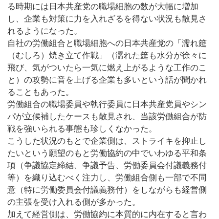
る時期には日本共産党の職場細胞の数が大幅に増加
し、企業も対策に力を入れざるを得ない状況も散見さ
れるようになった。
自社の労働組合と職場細胞への日本共産党の「濡れ筵
（むしろ）焼き立て作戦」（濡れた筵も水分が徐々に
飛び、気がついたら一気に燃え上がるような工作のこ
と）の攻勢に音を上げる企業も多いという話が聞かれ
ることもあった。
労働組合の職場委員や執行委員に日本共産党員やシン
パが立候補したケースも散見され、当該労働組合が防
戦を強いられる事態も珍しくなかった。
こうした状況のもとで企業側は、ストライキを抑止し
たいという願望のもと労働協約の中でいわゆる平和条
項（争議協定締結、争議予告、労働委員会付議義務付
等）を織り込むべく注力し、労働組合側も一部で不同
意（特に労働委員会付議義務付）をしながらも経営側
の主張を受け入れる側が多かった。
加えて経営側は、労働協約に本質的に内在すると言わ