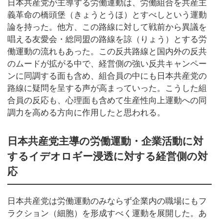
日本共産党が主導する労働運動は、労働組合を共産主
義革命の橋頭堡（きょうとうほ）とすべしという運動
論を持った。他方、この路線に対して戦前から異議を
唱える友愛会・総同盟の路線を諒（りょう）とする労
働運動の流れもあった。この反共路線と国内外の反共
のムードが拡がる中で、経営側の強い反共キャンペー
ンに同調する面も含め、組合員の中にも日本共産党の
路線に疑問を呈する声が高まっていった。こうした組
合員の反応も、心理面も含めて生産性向上運動への同
調力を高める方向に作用したと思われる。
日本共産党主導の労働運動・企業活動に対
するイデオロギー浸透に対する経営側の対
応
日本共産党は労働運動のみならず企業内の職場にもフ
ラクション（細胞）を形成すべく運動を展開した。あ