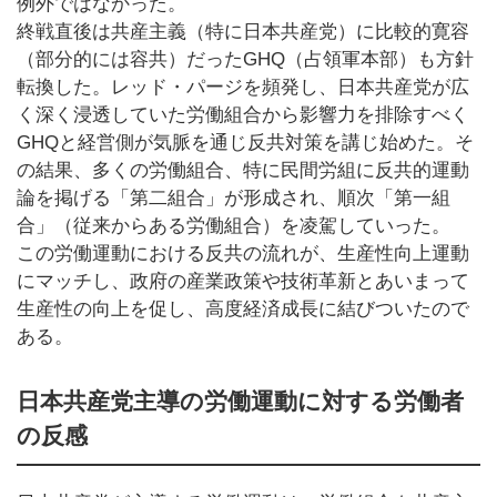
例外ではなかった。
終戦直後は共産主義（特に日本共産党）に比較的寛容
（部分的には容共）だったGHQ（占領軍本部）も方針
転換した。レッド・パージを頻発し、日本共産党が広
く深く浸透していた労働組合から影響力を排除すべく
GHQと経営側が気脈を通じ反共対策を講じ始めた。そ
の結果、多くの労働組合、特に民間労組に反共的運動
論を掲げる「第二組合」が形成され、順次「第一組
合」（従来からある労働組合）を凌駕していった。
この労働運動における反共の流れが、生産性向上運動
にマッチし、政府の産業政策や技術革新とあいまって
生産性の向上を促し、高度経済成長に結びついたので
ある。
日本共産党主導の労働運動に対する労働者
の反感