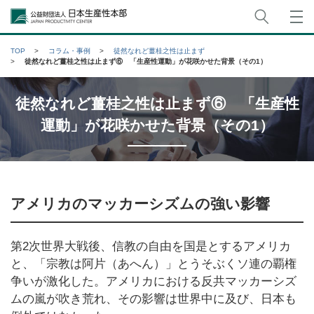
サイト
公益財団法人日本生産性本部
TOP
コラム・事例
徒然なれど薑桂之性は止まず
徒然なれど薑桂之性は止まず⑥ 「生産性運動」が花咲かせた背景（その1）
徒然なれど薑桂之性は止まず⑥ 「生産性
運動」が花咲かせた背景（その1）
アメリカのマッカーシズムの強い影響
第2次世界大戦後、信教の自由を国是とするアメリカ
と、「宗教は阿片（あへん）」とうそぶくソ連の覇権
争いが激化した。アメリカにおける反共マッカーシズ
ムの嵐が吹き荒れ、その影響は世界中に及び、日本も