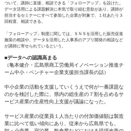
ついて、講師に直接、相談できる「フォローアップ」を設けた。
データ活用による課題解決に本気で取り組む意欲があり、講師が
担当するセミナーにすべて参加した企業が対象で、１社あたり３
回程度、相談できる。
「フォローアップ」制度に関しては、ＳＮＳを活用した販売促進
施策の相談や、データを活用した人事系のアプリ開発の相談など
が講師に寄せられているという。
■データへの認識高まる
（亀本健介・広島県商工労働局イノベーション推進チ
ーム中小・ベンチャー企業支援担当課長の話）
中小企業の活動を支援していくうえで何が一番課題な
のかを検討した際に、県内の総生産の７割を占めるサ
ービス産業の生産性向上支援が議論になった。
サービス産業の従業員１人当たりの付加価値額は製造
業に比べて低い傾向にあり、従来から広島県でも、
卸・小売業、宿泊業、飲食業などにおける現場改善の