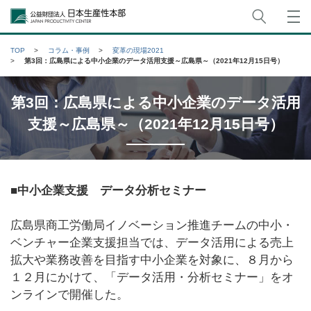
サイト
公益財団法人日本生産性本部
TOP
コラム・事例
変革の現場2021
第3回：広島県による中小企業のデータ活用支援～広島県～（2021年12月15日号）
第3回：広島県による中小企業のデータ活用
支援～広島県～（2021年12月15日号）
■中小企業支援 データ分析セミナー
広島県商工労働局イノベーション推進チームの中小・
ベンチャー企業支援担当では、データ活用による売上
拡大や業務改善を目指す中小企業を対象に、８月から
１２月にかけて、「データ活用・分析セミナー」をオ
ンラインで開催した。