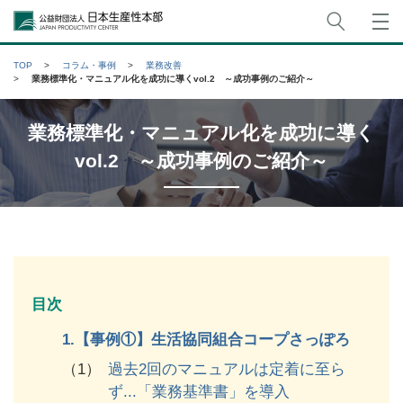
サイト
公益財団法人日本生産性本部
TOP
コラム・事例
業務改善
業務標準化・マニュアル化を成功に導くvol.2 ～成功事例のご紹介～
業務標準化・マニュアル化を成功に導く
vol.2 ～成功事例のご紹介～
目次
1.
【事例①】生活協同組合コープさっぽろ
（1）
過去2回のマニュアルは定着に至ら
ず...「業務基準書」を導入