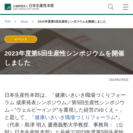
サイト
公益財団法人日本生産性本部
TOP
News
2023年度第5回生産性シンポジウムを開催しました
イベント
2023年度第5回生産性シンポジウムを開催
しました
2024年2月6日
日本生産性本部は、「健康いきいき職場づくりフォー
ラム 成果発表シンポジウム／第5回生産性シンポジウ
ム～“ウェルビーイング”を重視した経営のゆくえ～」
と題して、「
健康いきいき職場づくりフォーラム
*」
（代表：島津 明人 慶應義塾大学教授、事務局：（公
財）日本生産性本部）と共催で2023年度第5回生産性