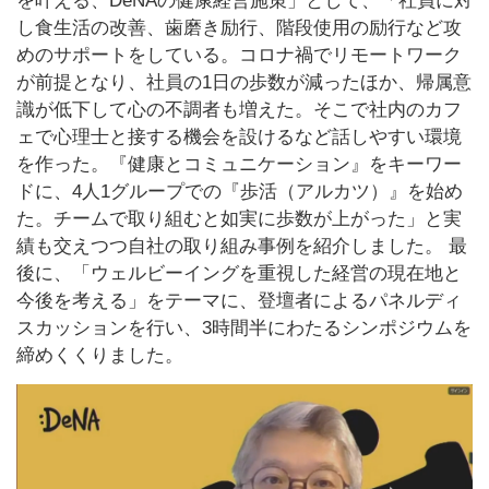
を叶える、DeNAの健康経営施策」として、「社員に対
し食生活の改善、歯磨き励行、階段使用の励行など攻
めのサポートをしている。コロナ禍でリモートワーク
が前提となり、社員の1日の歩数が減ったほか、帰属意
識が低下して心の不調者も増えた。そこで社内のカフ
ェで心理士と接する機会を設けるなど話しやすい環境
を作った。『健康とコミュニケーション』をキーワー
ドに、4人1グループでの『歩活（アルカツ）』を始め
た。チームで取り組むと如実に歩数が上がった」と実
績も交えつつ自社の取り組み事例を紹介しました。 最
後に、「ウェルビーイングを重視した経営の現在地と
今後を考える」をテーマに、登壇者によるパネルディ
スカッションを行い、3時間半にわたるシンポジウムを
締めくくりました。