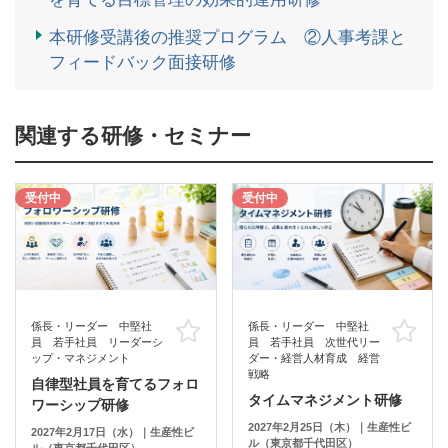
本研修受講後の推奨プログラム ②人事考課と
フィードバック面接研修
関連する研修・セミナー
受付中
受付中
係長・リーダー 中堅社
係長・リーダー 中堅社
お気に入り
お
員 若手社員 リーダーシ
員 若手社員 次世代リー
ップ・マネジメント
ダー・経営人材育成 経営
戦略
自律型社員を育てるフォロ
タイムマネジメント研修
ワーシップ研修
2027年2月25日（木）｜生産性ビ
2027年2月17日（水）｜生産性ビ
ル（東京都千代田区）
ル（東京都千代田区）