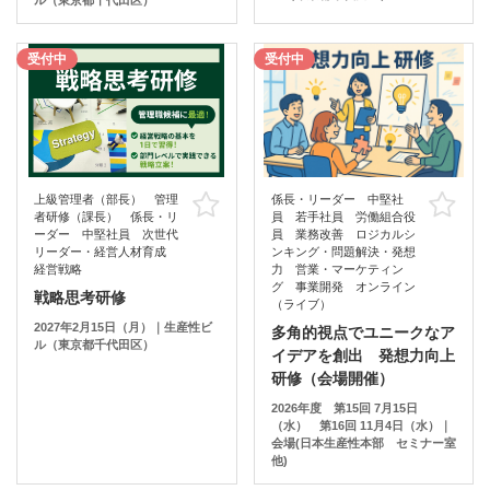
受付中
受付中
上級管理者（部長） 管理
係長・リーダー 中堅社
お気に入り
お
者研修（課長） 係長・リ
員 若手社員 労働組合役
ーダー 中堅社員 次世代
員 業務改善 ロジカルシ
リーダー・経営人材育成
ンキング・問題解決・発想
経営戦略
力 営業・マーケティン
グ 事業開発 オンライン
戦略思考研修
（ライブ）
2027年2月15日（月）｜生産性ビ
多角的視点でユニークなア
ル（東京都千代田区）
イデアを創出 発想力向上
研修（会場開催）
2026年度 第15回 7月15日
（水） 第16回 11月4日（水）｜
会場(日本生産性本部 セミナー室
他)