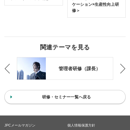
ケーション×生産性向上研
修＞
関連テーマを見る
ング
管理者研修（課長）
研修・セミナー一覧へ戻る
JPCメールマガジン
個人情報保護方針