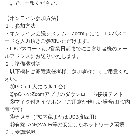
までご一報ください。
【オンライン参加方法】
１．参加方法
・オンライン会議システム「Zoom」にて、ID/パスコ
ードを入力頂きご参加いただけます。
・ID/パスコードは2営業日前までにご参加者様のメー
ルアドレスにお送りいたします。
２．準備機材等
以下機材は派遣責任者様、参加者様にてご用意くだ
さい。
①PC（１人につき１台）
②pCへのZoomアプリのダウンロード/接続テスト
③マイク付きイヤホン（ご用意が難しい場合はPC内
蔵で可）
④カメラ（PC内蔵またはUSB接続用）
⑤有線LANやWi-Fi等の安定したネットワーク環境
３．受講環境