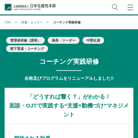
サイト
公益財団法人日本生産性本部
TOP
研修・セミナー
コーチング実践研修
管理者研修（課長）
係長・リーダー
中堅社員
部下育成・コーチング
コーチング実践研修
名称及びプログラムをリニューアルしました!!
「どうすれば響く？」がわかる！
面談・OJTで実践する“支援×動機づけ”マネジメ
ント