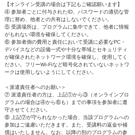
【オンライン受講の場合は下記もご確認願います】
④ 参加者ごとに付与されたID、パスワードの適切な管
理に努め、他者との共有はしないでください。
⑤ 受講場所は、プログラムに集中できて、他者に情報
がもれない環境を確保してください。
⑥ 参加者側の費用と責任において受講に必要なPC・
デバイスなどの設備一式や十分な帯域とセキュリティ
が確保されたネットワーク環境を確保し、使用してく
ださい。フリーWi-Fiなど暗号化されていないネットワ
ークは使用しないようにしてください。
＜派遣責任者へのお願い＞
⑦ 派遣責任者の方は、上記①から③（オンラインプロ
グラムの場合は④から⑥も）までの事項を参加者に遵
守させてください。
⑧ 上記⑦が守られなかった場合、当該プログラムへの
参加はご遠慮いただきます。また、受講料の返金や補
償はいたしません。なお、以降の別のプログラムの参