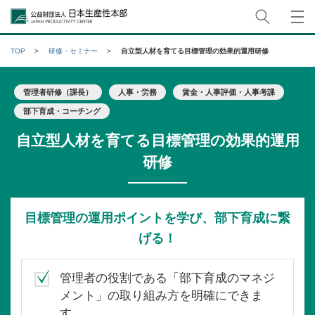
サイト
公益財団法人日本生産性本部
TOP
研修・セミナー
自立型人材を育てる目標管理の効果的運用研修
管理者研修（課長）
人事・労務
賃金・人事評価・人事考課
部下育成・コーチング
自立型人材を育てる目標管理の効果的運用
研修
目標管理の運用ポイントを学び、部下育成に繋
げる！
管理者の役割である「部下育成のマネジ
メント」の取り組み方を明確にできま
す。