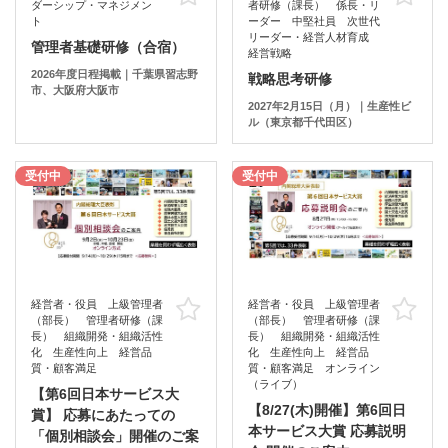
ダーシップ・マネジメン
者研修（課長） 係長・リ
ト
ーダー 中堅社員 次世代
リーダー・経営人材育成
管理者基礎研修（合宿）
経営戦略
2026年度日程掲載｜千葉県習志野
戦略思考研修
市、大阪府大阪市
2027年2月15日（月）｜生産性ビ
ル（東京都千代田区）
受付中
受付中
経営者・役員 上級管理者
経営者・役員 上級管理者
お気に入り
お
（部長） 管理者研修（課
（部長） 管理者研修（課
長） 組織開発・組織活性
長） 組織開発・組織活性
化 生産性向上 経営品
化 生産性向上 経営品
質・顧客満足
質・顧客満足 オンライン
（ライブ）
【第6回日本サービス大
【8/27(木)開催】第6回日
賞】 応募にあたっての
本サービス大賞 応募説明
「個別相談会」開催のご案