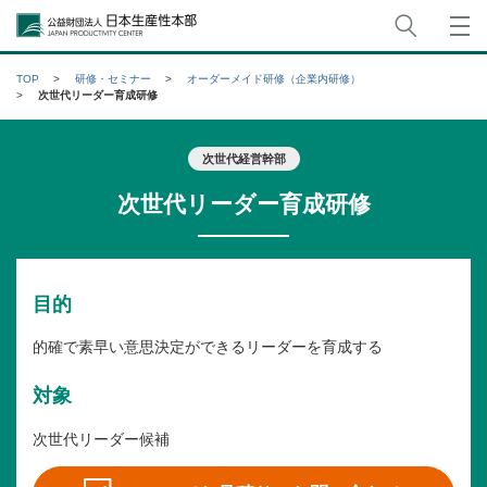
サイト
公益財団法人日本生産性本部
TOP
研修・セミナー
オーダーメイド研修（企業内研修）
次世代リーダー育成研修
次世代経営幹部
次世代リーダー育成研修
目的
的確で素早い意思決定ができるリーダーを育成する
対象
次世代リーダー候補