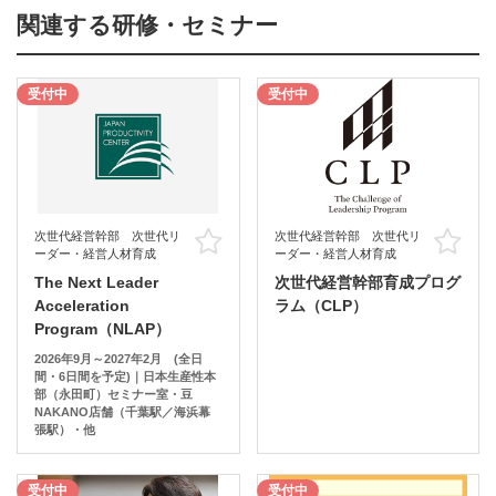
関連する研修・セミナー
受付中
受付中
次世代経営幹部 次世代リ
次世代経営幹部 次世代リ
お気に入り
お
ーダー・経営人材育成
ーダー・経営人材育成
The Next Leader
次世代経営幹部育成プログ
Acceleration
ラム（CLP）
Program（NLAP）
2026年9月～2027年2月 (全日
間・6日間を予定)｜日本生産性本
部（永田町）セミナー室・豆
NAKANO店舗（千葉駅／海浜幕
張駅）・他
受付中
受付中