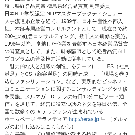
埼玉県経営品質賞 徳島県経営品質賞 判定委員
日本NLP学院認定 NLPマスタープラクティショナー
大手流通系企業を経て、1989年、日本生産性本部入
社。本部専属経営コンサルタントとして、現在まで約
200社の経営コンサルティング、数千人の研修を実施。
1998年以降、卓越した企業を表彰する日本経営品質賞
の審査員として、また、研修講師として経営品質向上
プログラムの普及推進活動に従事している。
「魅力的な人と組織の創造」をテーマに、「ES（社員
満足）とCS（顧客満足）の同時達成」、「現場を巻き
込むファシリテーション」など、実践的なビジネス・
コミュニケーションに関するコンサルティングや研修
を実施。メルマガ「Dr.テラの毎日10分エピソード通
信」を通じて、経営に役立つ話のネタを毎日発信。全
国で数多くのDr.テラファンが生まれている。
ホームページ テラメディア
http://teras.jp
（メルマ
ガのお申し込みはこちらから）
主な書籍に「プロ研修講師の教える技術」（ディスカ