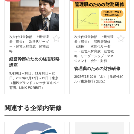
次世代経営幹部 上級管理
次世代経営幹部 上級管理
お気に入り
お
者（部長） 次世代リーダ
者（部長） 管理者研修
ー・経営人材育成 経営戦
（課長） 次世代リーダ
略
ー・経営人材育成 経営戦
略 リーダーシップ・マネ
経営幹部のための経営戦略
ジメント 会計・財務
講座
管理職のための財務研修
9月16日～18日、11月18日～20
2027年1月20日（水）｜生産性ビ
日、2027年2月17日～19日｜東京
ル（東京都千代田区）
（相鉄グランドフレッサ 東京ベイ
有明、LINK FOREST）
関連する企業内研修