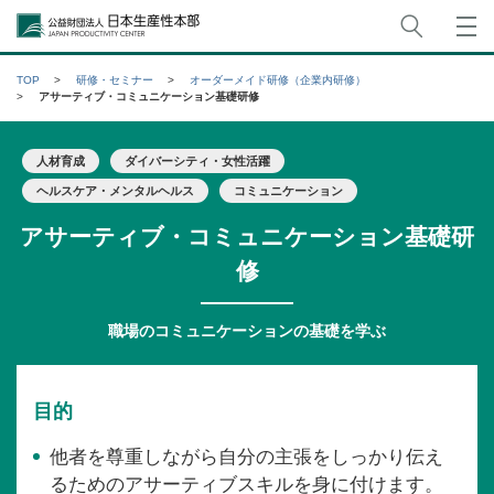
サイト
公益財団法人日本生産性本部
TOP
研修・セミナー
オーダーメイド研修（企業内研修）
アサーティブ・コミュニケーション基礎研修
人材育成
ダイバーシティ・女性活躍
ヘルスケア・メンタルヘルス
コミュニケーション
アサーティブ・コミュニケーション基礎研
修
職場のコミュニケーションの基礎を学ぶ
目的
他者を尊重しながら自分の主張をしっかり伝え
るためのアサーティブスキルを身に付けます。