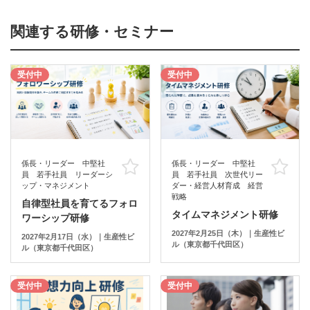
関連する研修・セミナー
受付中
受付中
係長・リーダー 中堅社
係長・リーダー 中堅社
お気に入り
お
員 若手社員 リーダーシ
員 若手社員 次世代リー
ップ・マネジメント
ダー・経営人材育成 経営
戦略
自律型社員を育てるフォロ
タイムマネジメント研修
ワーシップ研修
2027年2月25日（木）｜生産性ビ
2027年2月17日（水）｜生産性ビ
ル（東京都千代田区）
ル（東京都千代田区）
受付中
受付中