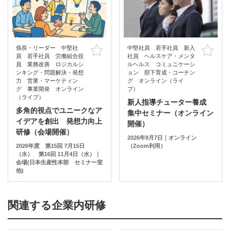
係長・リーダー 中堅社
中堅社員 若手社員 新入
お気に入り
お
員 若手社員 労働組合役
社員 ヘルスケア・メンタ
員 業務改善 ロジカルシ
ルヘルス コミュニケーシ
ンキング・問題解決・発想
ョン 部下育成・コーチン
力 営業・マーケティン
グ オンライン（ライ
グ 事業開発 オンライン
ブ）
（ライブ）
新人指導チューター養成
多角的視点でユニークなア
集中セミナー（オンライン
イデアを創出 発想力向上
開催）
研修（会場開催）
2026年9月7日｜オンライン
2026年度 第15回 7月15日
（Zoom利用）
（水） 第16回 11月4日（水）｜
会場(日本生産性本部 セミナー室
他)
関連する企業内研修