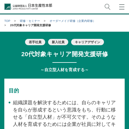
サイト
公益財団法人日本生産性本部
TOP
研修・セミナー
オーダーメイド研修（企業内研修）
20代対象キャリア開発支援研修
若手社員
新入社員
キャリアデザイン
20代対象キャリア開発支援研修
～自立型人材を育成する～
目的
組織課題を解決するためには、自らのキャリア
を自らが形成するという意識をもち、行動に移
せる「自立型人材」が不可欠です。そのような
人材を育成するためには企業が社員に対してキ