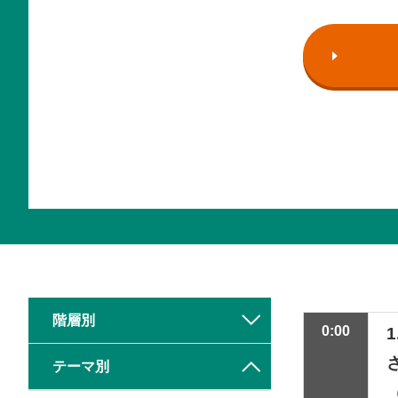
階層別
0:00
1
テーマ別