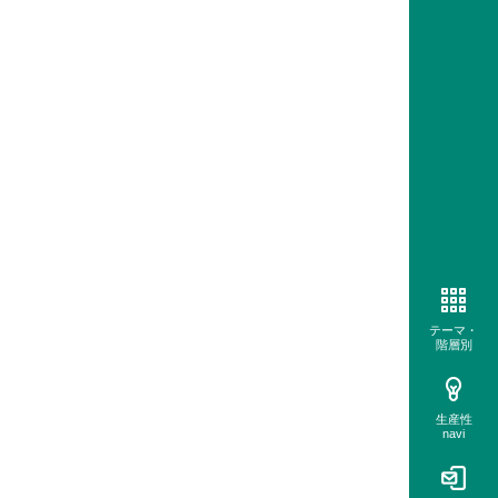
テーマ・
階層別
生産性
navi