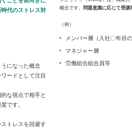
働くことを前向きに
概念です。
問題意識に応じて受講
新時代のストレス対
（例）
メンバー層（入社〇年目
マネジャー層
労働組合組合員等
ようになった概念
ーワードとして注目
期的な視点で相手と
態度です。
かストレスを回避す