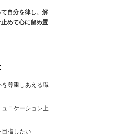
。
って自分を律し、解
け止めて心に留め置
に
いを尊重しあえる職
ミュニケーション上
を目指したい