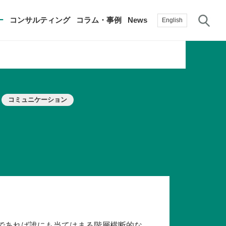
サ
ー
コンサルティング
コラム・事例
News
English
過去の活動実績
賛助会員
コミュニケーション
自治体に関する調査研究・提言
生産性新聞
採用情報
て
修）
その他の調査研究・提言
綱領・宣言集
書籍
言
生産性白書
手帳
職業人であれば誰にも当てはまる階層横断的な