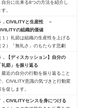
自分に出来る8つの方法を紹介し
ます。
５．
CIVILITY
と生産性 －
IVILITY
の組織的価値
（１）礼節は組織の生産性を上げる
（２）「無礼さ」のもたらす悲劇
６．
【
ディスカッション
】
自分の
「礼節」を振り返る
最近の自分の行動を振り返ること
で、CIVILITY意識の気づきと行動変
容を促します。
７．
CIVILITY
センスを身につける