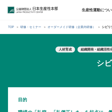
公益財団法人日本生産性本部
生産性運動につい
TOP
研修・セミナー
オーダーメイド研修（企業内研修）
シビリテ
トップメッセ
財団概要
経営コンサル
人材育成
組織開発・組織活性
階層別研修
最新の調査研
日本生産性本部
生産性運動
生産性とは
評議員・理事
調査研究・提言活動
コンサルティング
研修・セミナー
経営コンサル
について
について
テーマ別研修
シビ
生産性に関す
生産性運動と
定款および業
お客さまの声
今月の研修・
働く人のメン
生産性運動再
行動規範
研究・提言
来月の研修・
目的