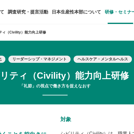
て
調査研究・提言活動
日本生産性本部について
研修・セミナ
ィ（Civility）能力向上研修
ージ
年頭会長所感
SDGsへの取り組み
ティング
コンサルタント紹介
化
リーダーシップ・マネジメント
ヘルスケア・メンタルヘルス
アーカイブ研修・セミナー
究・提言活動
顧客満足度調査（JCSI）
・監事一覧
生産性シンポジウム
日本生産性本部とは
タント養成事業
経営コンサルタント候補につい
リティ（Civility）能力向上研修
オーダーメイド研修（企業内研
る研究
レジャー白書
は
務・財務に関する資料
国際連携・国際交流活動
アクセス
セミナー
「礼節」の視点で働き方を捉えなおす
参加者の声
タルヘルスに関する調査
雇用・賃金に関する調査研究・提
起動
活動組織
全国の生産性機関
セミナー
主な研修会場地図
対象
シビリティ（Civility）は、