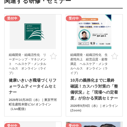
関連する研修・セミナー
受付中
受付中
組織開発・組織活性化 リ
組織開発・組織活性化 生
お気に入り
お
ーダーシップ・マネジメン
産性向上 経営品質・顧客
ト ヘルスケア・メンタル
満足 ヘルスケア・メンタ
ヘルス オンライン（ライ
ルヘルス オンライン（ラ
ブ）
イブ）
健康いきいき職場づくりフ
10月の義務化までに最終
ォーラムティータイムセミ
確認！カスハラ対策の「整
ナー
備状況」と「現場への定着
度」が分かる実践セミナー
2026年10月28日（水）｜東京平河
町生産性本部ビル/ オンライン
2026年9月9日（水）｜オンライン
（Live配信）
(Zoom)
受付中
受付中