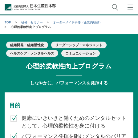
サイト
公益財団法人日本生産性本部
TOP
研修・セミナー
オーダーメイド研修（企業内研修）
心理的柔軟性向上プログラム
組織開発・組織活性化
リーダーシップ・マネジメント
ヘルスケア・メンタルヘルス
コミュニケーション
心理的柔軟性向上プログラム
しなやかに、パフォーマンスを発揮する
目的
健康にいきいきと働くためのメンタルセット
として、心理的柔軟性を身に付ける
パフォーマンス発揮を阻むメンタルのバリア