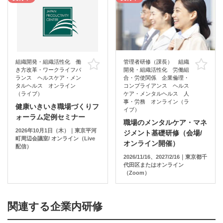
組織開発・組織活性化 働
管理者研修（課長） 組織
お気に入り
お
き方改革・ワークライフバ
開発・組織活性化 労働組
ランス ヘルスケア・メン
合・労使関係 企業倫理・
タルヘルス オンライン
コンプライアンス ヘルス
（ライブ）
ケア・メンタルヘルス 人
事・労務 オンライン（ラ
健康いきいき職場づくりフ
イブ）
ォーラム定例セミナー
職場のメンタルケア・マネ
2026年10月1日（木）｜東京平河
ジメント基礎研修（会場/
町周辺会議室/ オンライン（Live
オンライン開催）
配信）
2026/11/16、2027/2/16｜東京都千
代田区またはオンライン
（Zoom）
関連する企業内研修