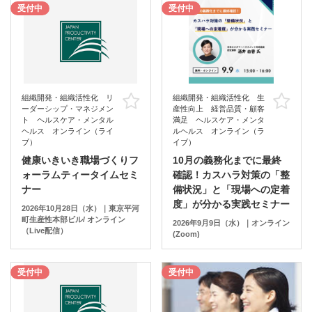
受付中
受付中
組織開発・組織活性化 リ
組織開発・組織活性化 生
お気に入り
お
ーダーシップ・マネジメン
産性向上 経営品質・顧客
ト ヘルスケア・メンタル
満足 ヘルスケア・メンタ
ヘルス オンライン（ライ
ルヘルス オンライン（ラ
ブ）
イブ）
健康いきいき職場づくりフ
10月の義務化までに最終
ォーラムティータイムセミ
確認！カスハラ対策の「整
ナー
備状況」と「現場への定着
度」が分かる実践セミナー
2026年10月28日（水）｜東京平河
町生産性本部ビル/ オンライン
2026年9月9日（水）｜オンライン
（Live配信）
(Zoom)
受付中
受付中