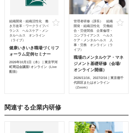
組織開発・組織活性化 働
管理者研修（課長） 組織
お気に入り
お
き方改革・ワークライフバ
開発・組織活性化 労働組
ランス ヘルスケア・メン
合・労使関係 企業倫理・
タルヘルス オンライン
コンプライアンス ヘルス
（ライブ）
ケア・メンタルヘルス 人
事・労務 オンライン（ラ
健康いきいき職場づくりフ
イブ）
ォーラム定例セミナー
職場のメンタルケア・マネ
2026年10月1日（木）｜東京平河
ジメント基礎研修（会場/
町周辺会議室/ オンライン（Live
オンライン開催）
配信）
2026/11/16、2027/2/16｜東京都千
代田区またはオンライン
（Zoom）
関連する企業内研修