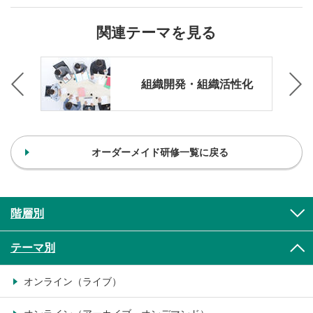
関連テーマを見る
ン
組織開発・組織活性化
オーダーメイド研修一覧に戻る
階層別
テーマ別
オンライン（ライブ）