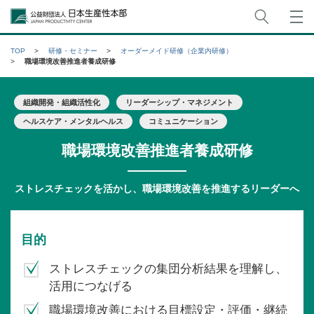
サイト
公益財団法人日本生産性本部
TOP
研修・セミナー
オーダーメイド研修（企業内研修）
職場環境改善推進者養成研修
組織開発・組織活性化
リーダーシップ・マネジメント
ヘルスケア・メンタルヘルス
コミュニケーション
職場環境改善推進者養成研修
ストレスチェックを活かし、職場環境改善を推進するリーダーへ
目的
ストレスチェックの集団分析結果を理解し、
活用につなげる
職場環境改善における目標設定・評価・継続