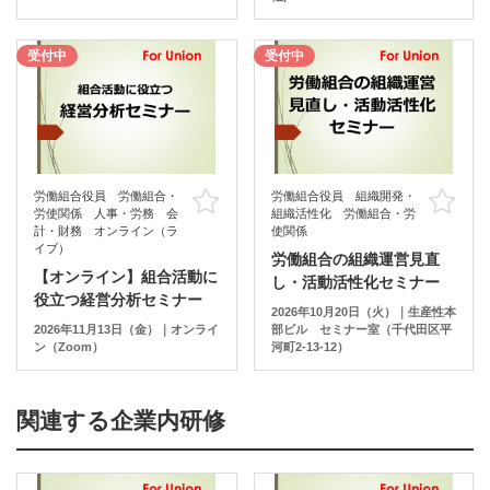
受付中
受付中
労働組合役員 労働組合・
労働組合役員 組織開発・
お気に入り
お
労使関係 人事・労務 会
組織活性化 労働組合・労
計・財務 オンライン（ラ
使関係
イブ）
労働組合の組織運営見直
【オンライン】組合活動に
し・活動活性化セミナー
役立つ経営分析セミナー
2026年10月20日（火）｜生産性本
2026年11月13日（金）｜オンライ
部ビル セミナー室（千代田区平
ン（Zoom）
河町2-13-12）
関連する企業内研修