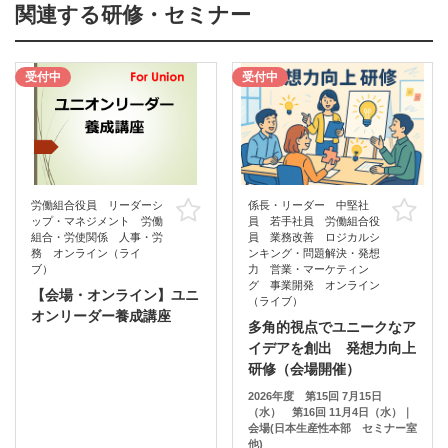
関連する研修・セミナー
受付中
受付中
労働組合役員 リーダーシ
係長・リーダー 中堅社
お気に入り
お
ップ・マネジメント 労働
員 若手社員 労働組合役
組合・労使関係 人事・労
員 業務改善 ロジカルシ
務 オンライン（ライ
ンキング・問題解決・発想
ブ）
力 営業・マーケティン
グ 事業開発 オンライン
【会場・オンライン】ユニ
（ライブ）
オンリーダー養成講座
多角的視点でユニークなア
イデアを創出 発想力向上
研修（会場開催）
2026年度 第15回 7月15日
（水） 第16回 11月4日（水）｜
会場(日本生産性本部 セミナー室
他)