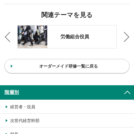
関連テーマを見る
ン
労働組合役員
オーダーメイド研修一覧に戻る
階層別
経営者・役員
次世代経営幹部