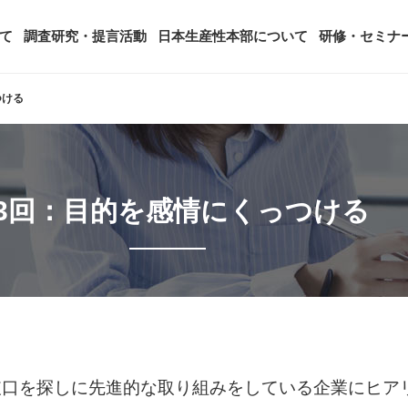
て
調査研究・提言活動
日本生産性本部について
研修・セミナ
つける
ージ
年頭会長所感
SDGsへの取り組み
ティング
コンサルタント紹介
アーカイブ研修・セミナー
究・提言活動
顧客満足度調査（JCSI）
・監事一覧
生産性シンポジウム
日本生産性本部とは
3回：目的を感情にくっつける
タント養成事業
経営コンサルタント候補につい
オーダーメイド研修（企業内研
る研究
レジャー白書
は
務・財務に関する資料
国際連携・国際交流活動
アクセス
セミナー
参加者の声
タルヘルスに関する調査
雇用・賃金に関する調査研究・提
起動
活動組織
全国の生産性機関
セミナー
主な研修会場地図
破口を探しに先進的な取り組みをしている企業にヒア