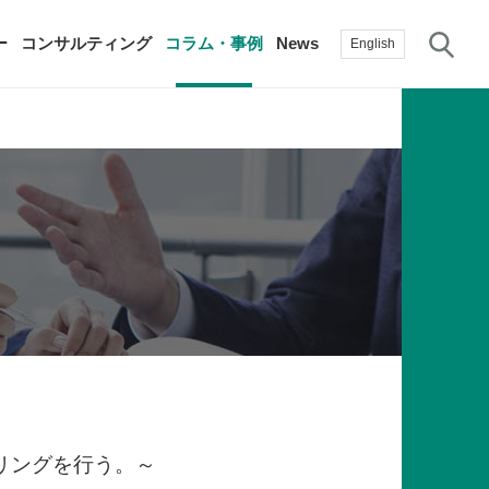
サ
ー
コンサルティング
コラム・事例
News
English
過去の活動実績
賛助会員
自治体に関する調査研究・提言
生産性新聞
採用情報
て
修）
その他の調査研究・提言
綱領・宣言集
書籍
言
生産性白書
手帳
リングを行う。～