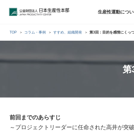
公益財団法人日本生産性本部
生産性運動につい
TOP
コラム・事例
すすめ、組織開発
第3回：目的を感情にくっ
トップメッセ
財団概要
経営コンサル
階層別研修
最新の調査研
日本生産性本部
生産性運動
生産性とは
評議員・理事
調査研究・提言活動
コンサルティング
第
研修・セミナー
経営コンサル
について
について
テーマ別研修
生産性に関す
生産性運動と
定款および業
お客さまの声
今月の研修・
働く人のメン
生産性運動再
行動規範
研究・提言
来月の研修・
前回までのあらすじ
～プロジェクトリーダーに任命された高井が突