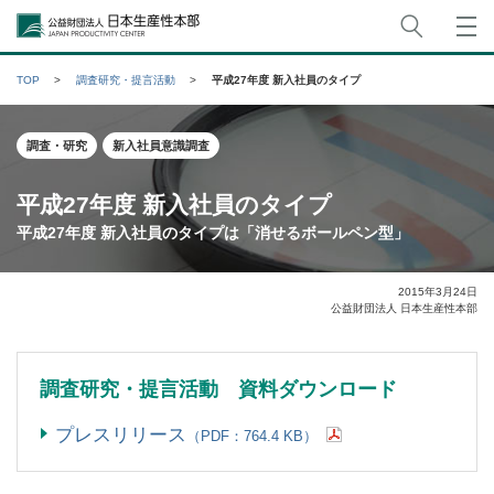
サイト
公益財団法人日本生産性本部
TOP
調査研究・提言活動
平成27年度 新入社員のタイプ
調査・研究
新入社員意識調査
平成27年度 新入社員のタイプ
平成27年度 新入社員のタイプは「消せるボールペン型」
2015年3月24日
公益財団法人 日本生産性本部
調査研究・提言活動 資料ダウンロード
プレスリリース
（PDF：764.4 KB）