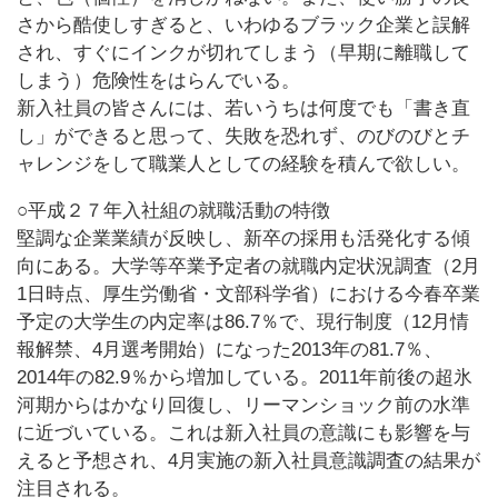
さから酷使しすぎると、いわゆるブラック企業と誤解
され、すぐにインクが切れてしまう（早期に離職して
しまう）危険性をはらんでいる。
新入社員の皆さんには、若いうちは何度でも「書き直
し」ができると思って、失敗を恐れず、のびのびとチ
ャレンジをして職業人としての経験を積んで欲しい。
○平成２７年入社組の就職活動の特徴
堅調な企業業績が反映し、新卒の採用も活発化する傾
向にある。大学等卒業予定者の就職内定状況調査（2月
1日時点、厚生労働省・文部科学省）における今春卒業
予定の大学生の内定率は86.7％で、現行制度（12月情
報解禁、4月選考開始）になった2013年の81.7％、
2014年の82.9％から増加している。2011年前後の超氷
河期からはかなり回復し、リーマンショック前の水準
に近づいている。これは新入社員の意識にも影響を与
えると予想され、4月実施の新入社員意識調査の結果が
注目される。