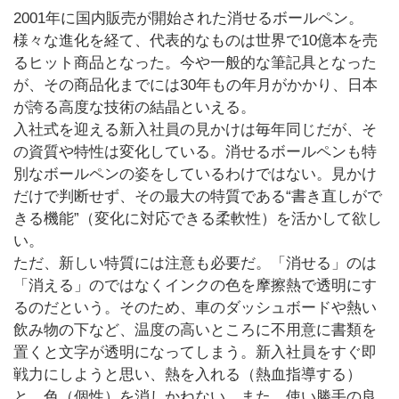
2001年に国内販売が開始された消せるボールペン。
様々な進化を経て、代表的なものは世界で10億本を売
るヒット商品となった。今や一般的な筆記具となった
が、その商品化までには30年もの年月がかかり、日本
が誇る高度な技術の結晶といえる。
入社式を迎える新入社員の見かけは毎年同じだが、そ
の資質や特性は変化している。消せるボールペンも特
別なボールペンの姿をしているわけではない。見かけ
だけで判断せず、その最大の特質である“書き直しがで
きる機能”（変化に対応できる柔軟性）を活かして欲し
い。
ただ、新しい特質には注意も必要だ。「消せる」のは
「消える」のではなくインクの色を摩擦熱で透明にす
るのだという。そのため、車のダッシュボードや熱い
飲み物の下など、温度の高いところに不用意に書類を
置くと文字が透明になってしまう。新入社員をすぐ即
戦力にしようと思い、熱を入れる（熱血指導する）
と、色（個性）を消しかねない。また、使い勝手の良