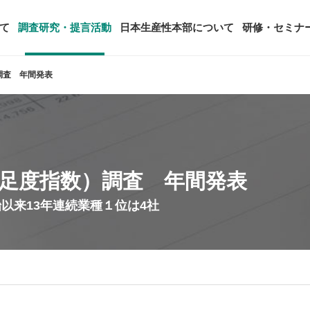
て
調査研究・提言活動
日本生産性本部について
研修・セミナ
）調査 年間発表
ージ
年頭会長所感
SDGsへの取り組み
ティング
コンサルタント紹介
アーカイブ研修・セミナー
究・提言活動
顧客満足度調査（JCSI）
・監事一覧
生産性シンポジウム
日本生産性本部とは
タント養成事業
経営コンサルタント候補につい
オーダーメイド研修（企業内研
る研究
レジャー白書
は
務・財務に関する資料
国際連携・国際交流活動
アクセス
客満足度指数）調査 年間発表
セミナー
参加者の声
タルヘルスに関する調査
雇用・賃金に関する調査研究・提
以来13年連続業種１位は4社
起動
活動組織
全国の生産性機関
セミナー
主な研修会場地図