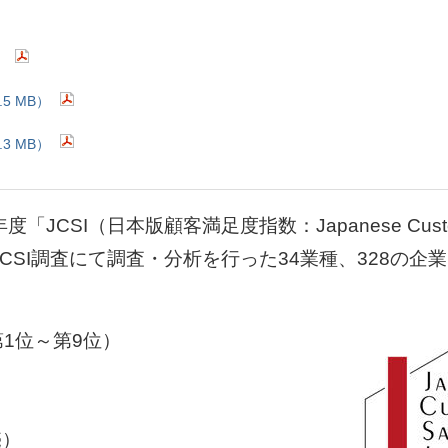
）
.5 MB）
.3 MB）
I（日本版顧客満足度指数：Japanese Customer S
JCSI調査にて調査・分析を行った34業種、328の
1位～第9位）
）
売）