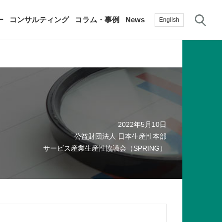
サ
ー
コンサルティング
コラム・事例
News
English
過去の活動実績
賛助会員
自治体に関する調査研究・提言
生産性新聞
採用情報
て
修）
その他の調査研究・提言
2022年5月10日
綱領・宣言集
書籍
公益財団法人 日本生産性本部
言
生産性白書
手帳
サービス産業生産性協議会（SPRING）