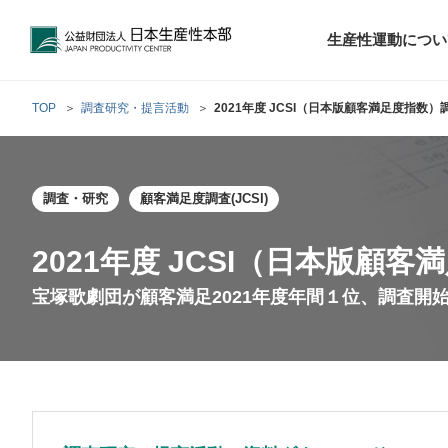
公益財団法人日本生産性本部
生産性運動につい
TOP
調査研究・提言活動
2021年度 JCSI（日本版顧客満足度指数
トップメッセ
財団概要
経営コンサル
調査・研究
顧客満足度調査(JCSI)
階層別研修
最新の調査研
日本生産性本部
生産性運動
生産性とは
評議員・理事
調査研究・提言活動
コンサルティング
研修・セミナー
経営コンサル
について
について
テーマ別研修
生産性に関す
生産性運動と
定款および業
2021年度 JCSI（日本版顧
お客さまの声
今月の研修・
働く人のメン
宝塚歌劇団が顧客満足2021年度年間１位、調査開始
生産性運動再
行動規範
研究・提言
来月の研修・