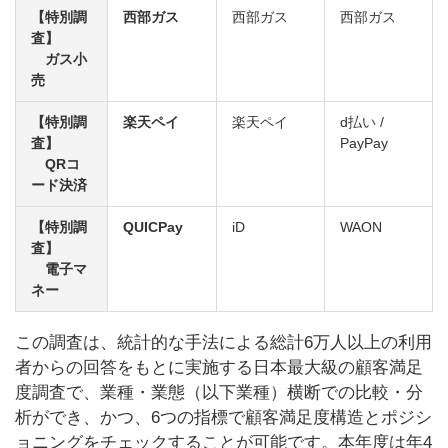
【特別調
西部ガス
西部ガス
西部ガス
査】
ガス小
売
【特別調
楽天ペイ
楽天ペイ
d払い /
査】
PayPay
QRコ
ード決済
【特別調
QUICPay
iD
WAON
査】
電子マ
ネー
この調査は、統計的な手法による総計6万人以上の利用
者からの回答をもとに実施する日本最大級の顧客満足
度調査で、業種・業態（以下業種）横断での比較・分
析ができ、かつ、6つの指標で顧客満足度構造とポジシ
ョニングをチェックすることが可能です。本年度は年4