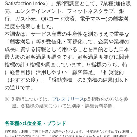
Satisfaction Index）」第2回調査として、7業種
(通信販
売、エンタテインメント、フィットネスクラブ、銀
行、ガス小売、QRコード決済、電子マネー
)の顧客満
足度を発表しました。
本調査は、サービス産業の生産性を測るうえで重要な
「顧客満足」等を数値化・可視化して、企業や業種の
成長に資する情報として用いることを目的とした日本
最大級の顧客満足度調査です。顧客満足度並びに関連
指標の計9 指標を調査しています。9 指標のうち、特
に経営目標に活用しやすい「顧客満足」「推奨意向
（おすすめ度）」「感動指標」の3 指標の結果は以下
の通りです。
※
9 指標については、
プレスリリース
p.5 指数化の方法を参
照。各指標の結果については別添・詳細資料参照。
各業種の1位企業・ブランド
顧客満足：利用して感じた満足の度合いを示します。 推奨意向(おすすめ度)：利用し
たサービスの内容について、肯定的に人に伝えるかどうかを 示します。感動指標：