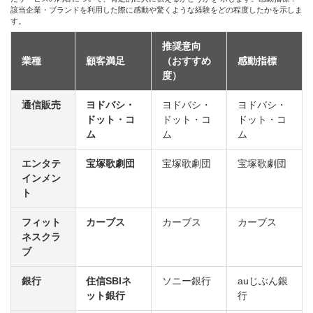
該当企業・ブランドを利用した際に感動や驚くような経験をどの程度したかを示しま
す。
推奨意向
業種
顧客満足
（おすすめ
感動指標
度）
通信販売
ヨドバシ・
ヨドバシ・
ヨドバシ・
ドット・コ
ドット・コ
ドット・コ
ム
ム
ム
エンタテ
宝塚歌劇団
宝塚歌劇団
宝塚歌劇団
インメン
ト
フィット
カーブス
カーブス
カーブス
ネスクラ
ブ
銀行
住信SBIネ
ソニー銀行
auじぶん銀
ット銀行
行