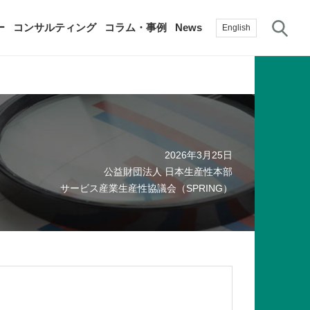
サ
ー
コンサルティング
コラム・事例
News
English
過去の活動実績
賛助会員
自治体に関する調査研究・提言
生産性新聞
採用情報
2026年3月25日
て
修）
その他の調査研究・提言
公益財団法人 日本生産性本部
綱領・宣言集
書籍
サービス産業生産性協議会（SPRING）
言
生産性白書
手帳