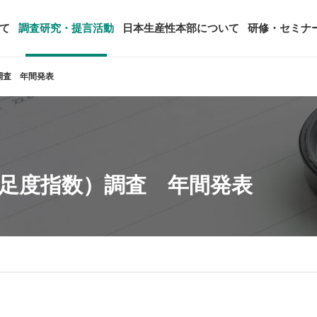
て
調査研究・提言活動
日本生産性本部について
研修・セミナ
）調査 年間発表
ージ
年頭会長所感
SDGsへの取り組み
ティング
コンサルタント紹介
アーカイブ研修・セミナー
究・提言活動
顧客満足度調査（JCSI）
・監事一覧
生産性シンポジウム
日本生産性本部とは
タント養成事業
経営コンサルタント候補につい
オーダーメイド研修（企業内研
る研究
レジャー白書
は
務・財務に関する資料
国際連携・国際交流活動
アクセス
客満足度指数）調査 年間発表
セミナー
参加者の声
タルヘルスに関する調査
雇用・賃金に関する調査研究・提
起動
活動組織
全国の生産性機関
セミナー
主な研修会場地図