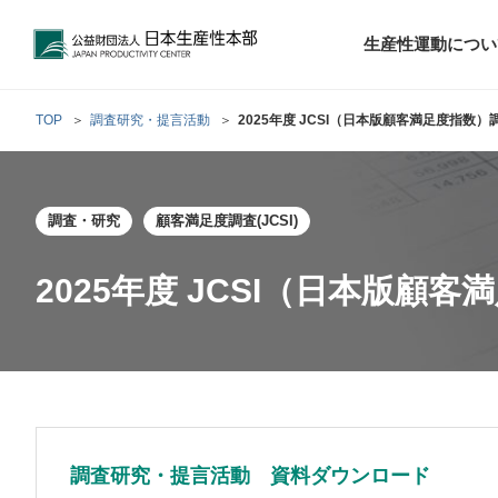
公益財団法人日本生産性本部
生産性運動につい
TOP
調査研究・提言活動
2025年度 JCSI（日本版顧客満足度指数
トップメッセ
財団概要
経営コンサル
調査・研究
顧客満足度調査(JCSI)
階層別研修
最新の調査研
日本生産性本部
生産性運動
生産性とは
評議員・理事
調査研究・提言活動
コンサルティング
研修・セミナー
経営コンサル
について
について
テーマ別研修
生産性に関す
生産性運動と
定款および業
2025年度 JCSI（日本版顧
お客さまの声
今月の研修・
働く人のメン
生産性運動再
行動規範
研究・提言
来月の研修・
調査研究・提言活動 資料ダウンロード