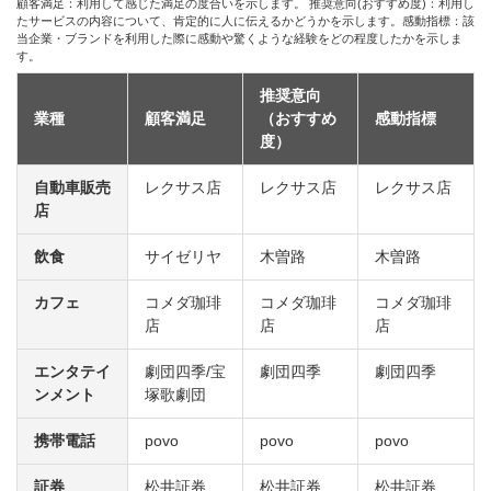
顧客満足：利用して感じた満足の度合いを示します。 推奨意向(おすすめ度)：利用し
たサービスの内容について、肯定的に人に伝えるかどうかを示します。感動指標：該
当企業・ブランドを利用した際に感動や驚くような経験をどの程度したかを示しま
す。
推奨意向
業種
顧客満足
（おすすめ
感動指標
度）
自動車販売
レクサス店
レクサス店
レクサス店
店
飲食
サイゼリヤ
木曽路
木曽路
カフェ
コメダ珈琲
コメダ珈琲
コメダ珈琲
店
店
店
エンタテイ
劇団四季/宝
劇団四季
劇団四季
ンメント
塚歌劇団
携帯電話
povo
povo
povo
証券
松井証券
松井証券
松井証券