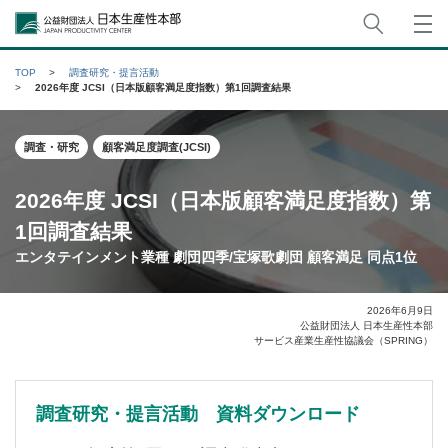
サイト
公益財団法人日本生産性本部
TOP
調査研究・提言活動
2026年度 JCSI（日本版顧客満足度指数）第1回調査結果
調査・研究
顧客満足度調査(JCSI)
2026年度 JCSI（日本版顧客満足度指数）第
1回調査結果
エンタテインメント業種 劇団四季/宝塚歌劇団 顧客満足 同点1位
2026年6月9日
公益財団法人 日本生産性本部
サービス産業生産性協議会（SPRING）
調査研究・提言活動 資料ダウンロード