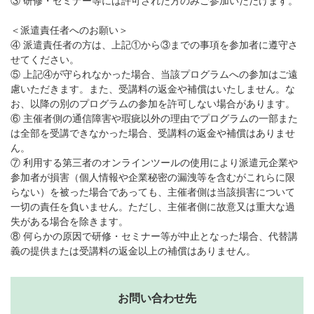
③ 研修・セミナー等には許可された方のみご参加いただけます。
＜派遣責任者へのお願い＞
④ 派遣責任者の方は、上記①から③までの事項を参加者に遵守さ
せてください。
⑤ 上記④が守られなかった場合、当該プログラムへの参加はご遠
慮いただきます。また、受講料の返金や補償はいたしません。な
お、以降の別のプログラムの参加を許可しない場合があります。
⑥ 主催者側の通信障害や瑕疵以外の理由でプログラムの一部また
は全部を受講できなかった場合、受講料の返金や補償はありませ
ん。
⑦ 利用する第三者のオンラインツールの使用により派遣元企業や
参加者が損害（個人情報や企業秘密の漏洩等を含むがこれらに限
らない）を被った場合であっても、主催者側は当該損害について
一切の責任を負いません。ただし、主催者側に故意又は重大な過
失がある場合を除きます。
⑧ 何らかの原因で研修・セミナー等が中止となった場合、代替講
義の提供または受講料の返金以上の補償はありません。
お問い合わせ先