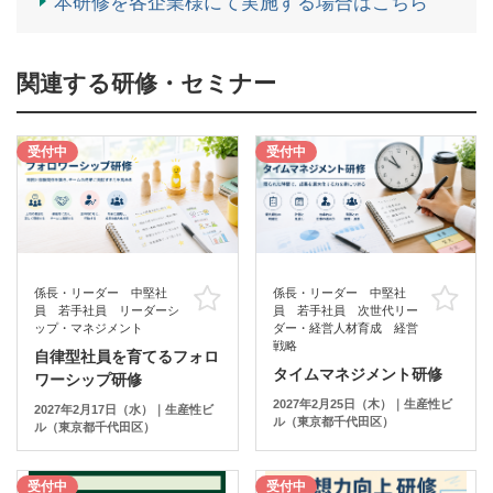
本研修を各企業様にて実施する場合はこちら
関連する研修・セミナー
受付中
受付中
係長・リーダー 中堅社
係長・リーダー 中堅社
お気に入り
お
員 若手社員 リーダーシ
員 若手社員 次世代リー
ップ・マネジメント
ダー・経営人材育成 経営
戦略
自律型社員を育てるフォロ
タイムマネジメント研修
ワーシップ研修
2027年2月25日（木）｜生産性ビ
2027年2月17日（水）｜生産性ビ
ル（東京都千代田区）
ル（東京都千代田区）
受付中
受付中