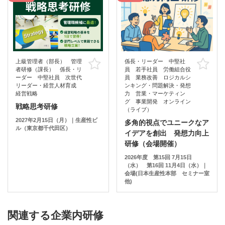
上級管理者（部長） 管理
係長・リーダー 中堅社
お気に入り
お
者研修（課長） 係長・リ
員 若手社員 労働組合役
ーダー 中堅社員 次世代
員 業務改善 ロジカルシ
リーダー・経営人材育成
ンキング・問題解決・発想
経営戦略
力 営業・マーケティン
グ 事業開発 オンライン
戦略思考研修
（ライブ）
2027年2月15日（月）｜生産性ビ
多角的視点でユニークなア
ル（東京都千代田区）
イデアを創出 発想力向上
研修（会場開催）
2026年度 第15回 7月15日
（水） 第16回 11月4日（水）｜
会場(日本生産性本部 セミナー室
他)
関連する企業内研修