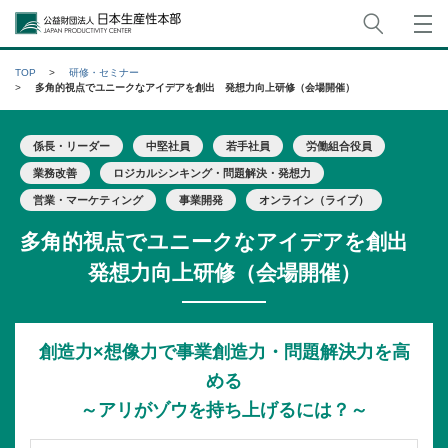
サイト
公益財団法人日本生産性本部
TOP
研修・セミナー
多角的視点でユニークなアイデアを創出 発想力向上研修（会場開催）
係長・リーダー
中堅社員
若手社員
労働組合役員
業務改善
ロジカルシンキング・問題解決・発想力
営業・マーケティング
事業開発
オンライン（ライブ）
多角的視点でユニークなアイデアを創出
発想力向上研修（会場開催）
創造力×想像力で事業創造力・問題解決力を高
める
～アリがゾウを持ち上げるには？～