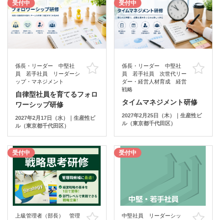
受付中
受付中
係長・リーダー 中堅社
係長・リーダー 中堅社
お気に入り
お
員 若手社員 リーダーシ
員 若手社員 次世代リー
ップ・マネジメント
ダー・経営人材育成 経営
戦略
自律型社員を育てるフォロ
タイムマネジメント研修
ワーシップ研修
2027年2月25日（木）｜生産性ビ
2027年2月17日（水）｜生産性ビ
ル（東京都千代田区）
ル（東京都千代田区）
受付中
受付中
上級管理者（部長） 管理
中堅社員 リーダーシッ
お気に入り
お