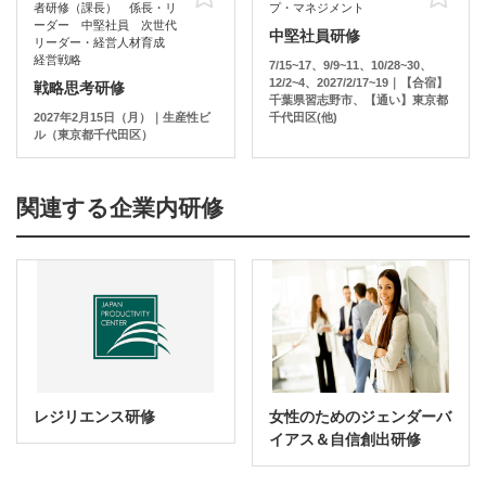
者研修（課長） 係長・リ
プ・マネジメント
ーダー 中堅社員 次世代
中堅社員研修
リーダー・経営人材育成
経営戦略
7/15~17、9/9~11、10/28~30、
12/2~4、2027/2/17~19｜【合宿】
戦略思考研修
千葉県習志野市、【通い】東京都
2027年2月15日（月）｜生産性ビ
千代田区(他)
ル（東京都千代田区）
関連する企業内研修
レジリエンス研修
女性のためのジェンダーバ
イアス＆自信創出研修