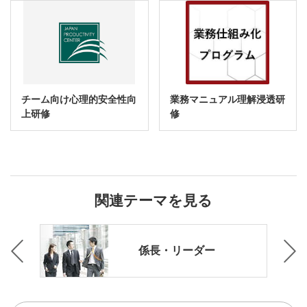
チーム向け心理的安全性向
業務マニュアル理解浸透研
上研修
修
関連テーマを見る
グ・
係長・リーダー