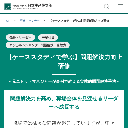
サイト
公益財団法人日本生産性本部
TOP
研修・セミナー
【ケーススタディで学ぶ】問題解決力向上研修
係長・リーダー
中堅社員
ロジカルシンキング・問題解決・発想力
【ケーススタディで学ぶ】問題解決力向上
研修
～元ニトリ・マネジャーが事例で教える実践的問題解決手法～
問題解決力を高め、職場全体を見渡せるリーダ
ーへ成長する
職場では様々な問題が起こっていますが、中々