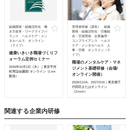
組織開発・組織活性化 働
管理者研修（課長） 組織
お気に入り
お
き方改革・ワークライフバ
開発・組織活性化 労働組
ランス ヘルスケア・メン
合・労使関係 企業倫理・
タルヘルス オンライン
コンプライアンス ヘルス
（ライブ）
ケア・メンタルヘルス 人
事・労務 オンライン（ラ
健康いきいき職場づくりフ
イブ）
ォーラム定例セミナー
職場のメンタルケア・マネ
2026年10月1日（木）｜東京平河
ジメント基礎研修（会場/
町周辺会議室/ オンライン（Live
オンライン開催）
配信）
2026/11/16、2027/2/16｜東京都千
代田区またはオンライン
（Zoom）
関連する企業内研修