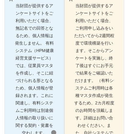
当財団が提供するア
当財団が提供するア
ンケートサイトをご
ンケートサイトをご
利用いただく場合、
利用いただく場合、
無記名での回答とな
ご利用申し込みをい
るため、個人情報は
ただいてから2週間程
発生しません。 有料
度で環境構築を行い
システム（HPM健康
ます。そこからアン
経営支援サービス）
ケートを実施し、終
では、従業員マスタ
了後はすぐにお手元
を作成し、そこに紐
で結果をご確認いた
づけられる形となる
だけます。 （有料シ
ため、個人情報が登
ステムご利用時は各
録されます。これに
種マスタ作成が発生
関連し、有料システ
するため、2カ月程度
ムご利用時は別途個
のお時間を頂戴しま
人情報の取り扱いに
す。詳細はお問い合
関する契約・覚書を
わせください。ま
交わします。
た、自社システムで