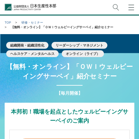
サイト
公益財団法人日本生産性本部
TOP
研修・セミナー
【無料・オンライン】「ＯＷＩウェルビーイングサーベイ」紹介セミナー
組織開発・組織活性化
リーダーシップ・マネジメント
ヘルスケア・メンタルヘルス
オンライン（ライブ）
【無料・オンライン】「ＯＷＩウェルビー
イングサーベイ」紹介セミナー
【毎月開催】
本邦初！職場を起点としたウェルビーイングサ
ーベイのご案内