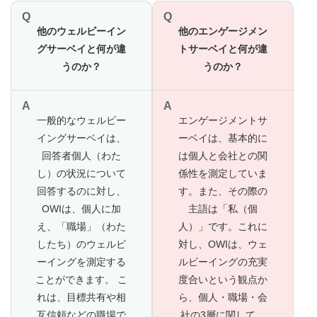
Q
Q
他のウェルビーイン
他のエンゲージメン
グサーベイと何が違
トサーベイと何が違
うのか？
うのか？
A
A
一般的なウェルビー
エンゲージメントサ
イングサーベイは、
ーベイは、基本的に
回答者個人（わた
は個人と会社との関
し）の状況について
係性を測定していま
回答するのに対し、
す。また、その際の
OWIは、個人に加
主語は「私（個
え、「職場」（わた
人）」です。これに
したち）のウェルビ
対し、OWIは、ウェ
ーイングを測定する
ルビーイングの充実
ことができます。 こ
度合いという観点か
れは、目標共有や相
ら、個人・職場・会
互信頼などの職場で
社の3層に関して、