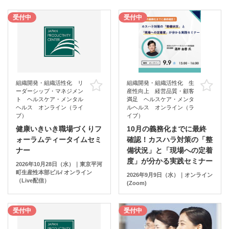
受付中
受付中
組織開発・組織活性化 リ
組織開発・組織活性化 生
お気に入り
お
ーダーシップ・マネジメン
産性向上 経営品質・顧客
ト ヘルスケア・メンタル
満足 ヘルスケア・メンタ
ヘルス オンライン（ライ
ルヘルス オンライン（ラ
ブ）
イブ）
健康いきいき職場づくりフ
10月の義務化までに最終
ォーラムティータイムセミ
確認！カスハラ対策の「整
ナー
備状況」と「現場への定着
度」が分かる実践セミナー
2026年10月28日（水）｜東京平河
町生産性本部ビル/ オンライン
2026年9月9日（水）｜オンライン
（Live配信）
(Zoom)
受付中
受付中