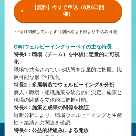
【無料】今すぐ申込（8月6日開
催）
※毎月開催しています（別日程は下部より申込み可能）
OWIウェルビーイングサーベイの主な特長
特長
1
：職場（チーム）を中核に定量的に可視
化
職場で共有されている状態を定量的に把握。比
較可能な形で可視化
特長
2
：多層構造でウェルビーイングを分析
個人・職場・組織施策を統合的に測定。施策と
現場の関係を立体的に把握可能。
特長
3
：施策と成果の関係を検証
縦断分析により、職場ウェルビーイングと生産
性・業績との関連を確認。
特長
4
：公益的枠組みによる開放