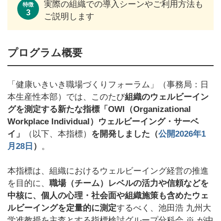
実際の組織での導入シーンやご利用方法も
特徴
3
ご説明します
プログラム概要
「健康いきいき職場づくりフォーラム」（事務局：日
本生産性本部）では、このたび
組織のウェルビーイン
グ
を測定する新たな指標
「OWI（Organizational
Workplace Individual）ウェルビーイング・サーベ
イ」
（以下、本指標）
を開発しました（
公開2026年1
月28日
）
。
本指標は、組織におけるウェルビーイング経営の推進
を目的に、
職場（チーム）レベルの活力や信頼などを
中核に、個人の心理・社会面や組織施策も含めたウェ
ルビーイングを定量的に測定
するべく、池田浩 九州大
学准教授を主査とする指標検討グループ分科会 ※ が中