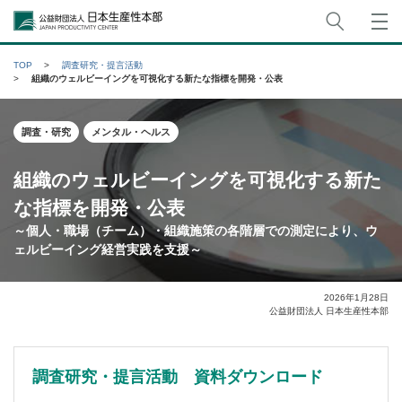
サイト
公益財団法人日本生産性本部
TOP
調査研究・提言活動
組織のウェルビーイングを可視化する新たな指標を開発・公表
調査・研究
メンタル・ヘルス
組織のウェルビーイングを可視化する新た
な指標を開発・公表
～個人・職場（チーム）・組織施策の各階層での測定により、ウ
ェルビーイング経営実践を支援～
2026年1月28日
公益財団法人 日本生産性本部
調査研究・提言活動 資料ダウンロード