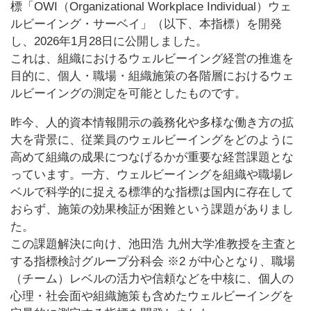
標「OWI（Organizational Workplace Individual）ウェ
ルビーイング・サーベイ」（以下、本指標）を開発
し、2026年1月28日に公開しました。
これは、組織におけるウェルビーイング経営の推進を
目的に、個人・職場・組織施策の各階層におけるウェ
ルビーイングの測定を可能としたものです。
昨今、人的資本情報開示の義務化や多様な働き方の拡
大を背景に、従業員のウェルビーイングをどのように
高めて組織の成果につなげるかが重要な経営課題とな
っています。一方、ウェルビーイングを組織や職場レ
ベルで科学的に捉える標準的な指標は国内に存在して
おらず、施策の効果検証が困難という課題がありまし
た。
この課題解決に向け、池田浩 九州大学准教授を主査と
する指標検討グループ分科会 ※2 が中心となり、職場
（チーム）レベルの活力や信頼などを中核に、個人の
心理・社会面や組織施策も含めたウェルビーイングを