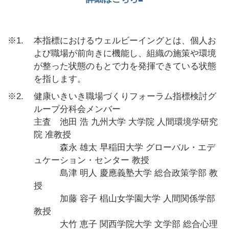
※1
本指標におけるウェルビーイングとは、個人お
よび職場が前向きに機能し、組織の施策や環境
が整った状態のもとで力を発揮できている状態
を指します。
※2
健康いきいき職場づくりフォーラム指標検討グ
ループ分科会メンバー
主査 池田 浩 九州大学 大学院 人間環境学研究
院 准教授
森永 雄太 早稲田大学 グローバル・エデ
ュケーション・センター 教授
島津 明人 慶應義塾大学 総合政策学部 教
授
加藤 容子 椙山女学園大学 人間関係学部
教授
大竹 恵子 関西学院大学 文学部 総合心理