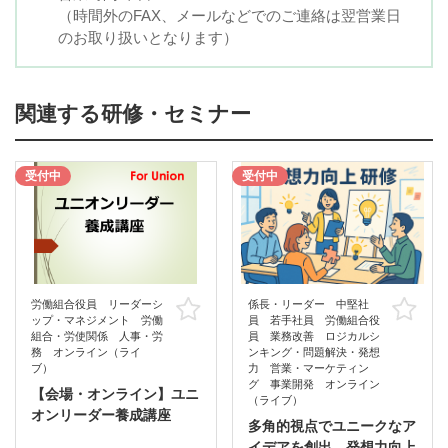
（時間外のFAX、メールなどでのご連絡は翌営業日
のお取り扱いとなります）
関連する研修・セミナー
受付中
受付中
労働組合役員 リーダーシ
係長・リーダー 中堅社
お気に入り
お
ップ・マネジメント 労働
員 若手社員 労働組合役
組合・労使関係 人事・労
員 業務改善 ロジカルシ
務 オンライン（ライ
ンキング・問題解決・発想
ブ）
力 営業・マーケティン
グ 事業開発 オンライン
【会場・オンライン】ユニ
（ライブ）
オンリーダー養成講座
多角的視点でユニークなア
イデアを創出 発想力向上