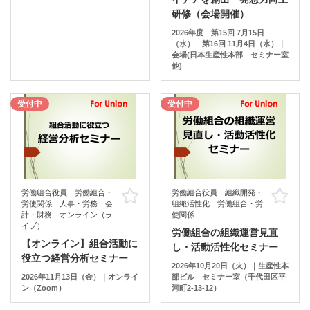
研修（会場開催）
2026年度 第15回 7月15日
（水） 第16回 11月4日（水）｜
会場(日本生産性本部 セミナー室
他)
受付中
受付中
労働組合役員 労働組合・
労働組合役員 組織開発・
お気に入り
お
労使関係 人事・労務 会
組織活性化 労働組合・労
計・財務 オンライン（ラ
使関係
イブ）
労働組合の組織運営見直
【オンライン】組合活動に
し・活動活性化セミナー
役立つ経営分析セミナー
2026年10月20日（火）｜生産性本
2026年11月13日（金）｜オンライ
部ビル セミナー室（千代田区平
ン（Zoom）
河町2-13-12）