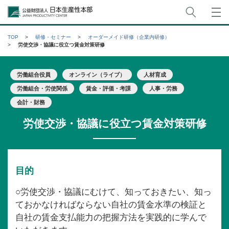
サイト
公益財団法人日本生産性本部
TOP
研修・セミナー
オーダーメイド研修（企業内研修）
労使交渉・協議に役立つ賃金対策研修
労働組合役員
オンライン（ライブ）
人材育成
労働組合・労使関係
賃金・評価・考課
人事・労務
会計・財務
労使交渉・協議に役立つ賃金対策研修
目的
○労使交渉・協議にむけて、知っておきたい、知っ
ておかなければならない自社の賃金水準の検証と
自社の賃金支払能力の把握方法を実践的に学んで